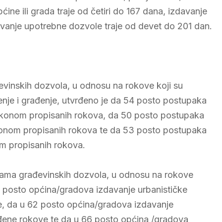
ćine ili grada traje od četiri do 167 dana, izdavanje
avanje upotrebne dozvole traje od devet do 201 dan.
vinskih dozvola, u odnosu na rokove koji su
nje i građenje, utvrđeno je da 54 posto postupaka
zakonom propisanih rokova, da 50 posto postupaka
konom propisanih rokova te da 53 posto postupaka
m propisanih rokova.
ama građevinskih dozvola, u odnosu na rokove
 posto općina/gradova izdavanje urbanističke
e, da u 62 posto općina/gradova izdavanje
đene rokove te da u 66 posto općina /gradova