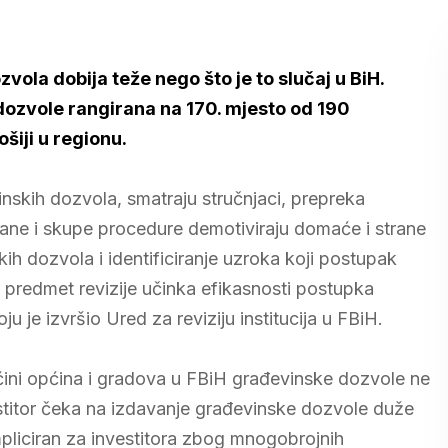
ola dobija teže nego što je to slučaj u BiH.
dozvole rangirana na 170. mjesto od 190
šiji u regionu.
nskih dozvola, smatraju stručnjaci, prepreka
ane i skupe procedure demotiviraju domaće i strane
ih dozvola i identificiranje uzroka koji postupak
u predmet revizije učinka efikasnosti postupka
u je izvršio Ured za reviziju institucija u FBiH.
ećini općina i gradova u FBiH građevinske dozvole ne
stitor čeka na izdavanje građevinske dozvole duže
liciran za investitora zbog mnogobrojnih