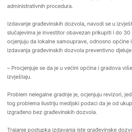
administrativnih procedura.
Izdavanje građevinskih dozvola, navodi se u izvješt
slučajevima je investitor obavezan prikupiti i do 30 
ocjenjuju da lokalne samouprave, odnosno općine i 
izdavanja građevinskih dozvola preventivno djeluje
– Procjenjuje se da je u većini općina i gradova viš
izvještaju.
Problem nelegalne gradnje je, ocjenjuju revizori, je
tog problema ilustriju medijski podaci da je od uku
izgrađeno bez građevinskih dozvola.
Trajanje postupka izdavanja iste građevinske dozvo