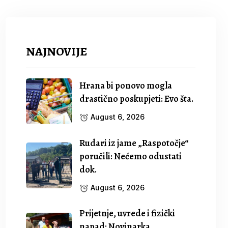
NAJNOVIJE
Hrana bi ponovo mogla
drastično poskupjeti: Evo šta.
August 6, 2026
Rudari iz jame „Raspotočje“
poručili: Nećemo odustati
dok.
August 6, 2026
Prijetnje, uvrede i fizički
napad: Novinarka