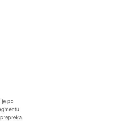
 je po
segmentu
, prepreka