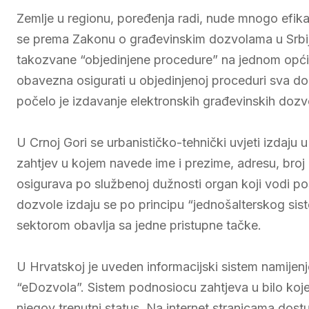
Zemlje u regionu, poređenja radi, nude mnogo efika
se prema Zakonu o građevinskim dozvolama u Srbiji
takozvane “objedinjene procedure” na jednom općin
obavezna osigurati u objedinjenoj proceduri sva d
počelo je izdavanje elektronskih građevinskih dozv
U Crnoj Gori se urbanističko-tehnički uvjeti izdaju 
zahtjev u kojem navede ime i prezime, adresu, broj
osigurava po službenoj dužnosti organ koji vodi po
dozvole izdaju se po principu “jednošalterskog sis
sektorom obavlja sa jedne pristupne tačke.
U Hrvatskoj je uveden informacijski sistem namijen
“eDozvola”. Sistem podnosiocu zahtjeva u bilo koje
njegov trenutni status. Na internet stranicama dost