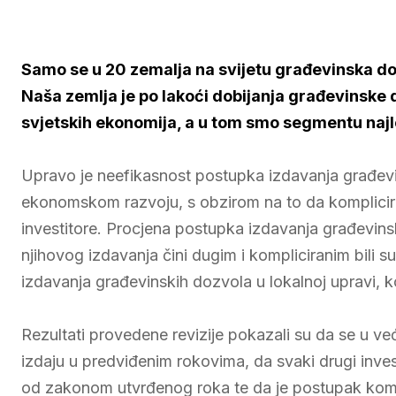
Samo se u 20 zemalja na svijetu građevinska dozv
Naša zemlja je po lakoći dobijanja građevinske 
svjetskih ekonomija, a u tom smo segmentu najlo
Upravo je neefikasnost postupka izdavanja građevi
ekonomskom razvoju, s obzirom na to da komplicir
investitore. Procjena postupka izdavanja građevinsk
njihovog izdavanja čini dugim i kompliciranim bili s
izdavanja građevinskih dozvola u lokalnoj upravi, koj
Rezultati provedene revizije pokazali su da se u v
izdaju u predviđenim rokovima, da svaki drugi inve
od zakonom utvrđenog roka te da je postupak komp