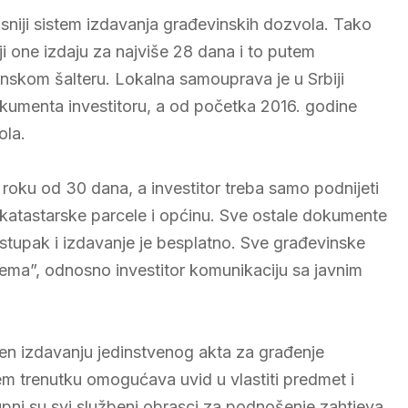
sniji sistem izdavanja građevinskih dozvola. Tako
 one izdaju za najviše 28 dana i to putem
skom šalteru. Lokalna samouprava je u Srbiji
okumenta investitoru, a od početka 2016. godine
ola.
u roku od 30 dana, a investitor treba samo podnijeti
 katastarske parcele i općinu. Sve ostale dokumente
stupak i izdavanje je besplatno. Sve građevinske
tema”, odnosno investitor komunikaciju sa javnim
jen izdavanju jedinstvenog akta za građenje
m trenutku omogućava uvid u vlastiti predmet i
upni su svi službeni obrasci za podnošenje zahtjeva,