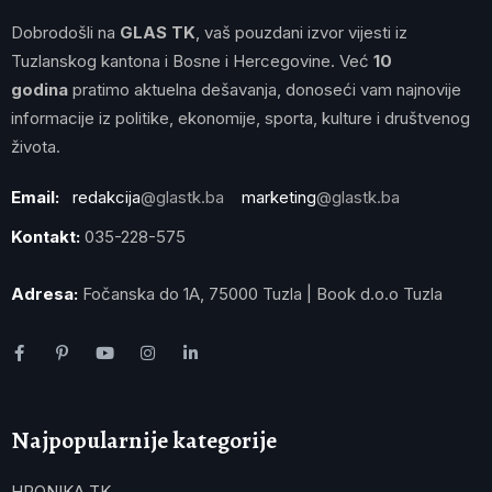
Dobrodošli na
GLAS TK
, vaš pouzdani izvor vijesti iz
Tuzlanskog kantona i Bosne i Hercegovine. Već
10
godina
pratimo aktuelna dešavanja, donoseći vam najnovije
informacije iz politike, ekonomije, sporta, kulture i društvenog
života.
Email:
redakcija
@glastk.ba
marketing
@glastk.ba
Kontakt:
035-228-575
Adresa:
Fočanska do 1A, 75000 Tuzla | Book d.o.o Tuzla
Najpopularnije kategorije
HRONIKA TK