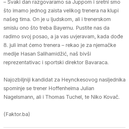
– Svaki dan razgovaramo sa Juppom i sretni smo
što imamo jednog zaista velikog trenera na klupi
našeg tima. On je u ljudskom, ali i trenerskom
smislu ono što treba Bayernu. Pustite nas da
radimo svoj posao, a ja vas uvjeravam, kada dođe
8. juli imat ćemo trenera – rekao je za njemačke
medije Hasan Salihamidžić, naš bivši
reprezentativac i sportski direktor Bavaraca.
Najozbiljniji kandidat za Heynckesovog nasljednika
spominje se trener Hoffenheima Julian
Nagelsmann, ali i Thomas Tuchel, te Niko Kovač.
(Faktor.ba)