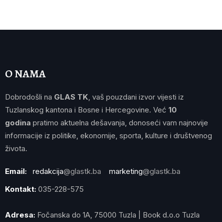
O NAMA
Dobrodošli na
GLAS TK
, vaš pouzdani izvor vijesti iz
Tuzlanskog kantona i Bosne i Hercegovine. Već
10
godina
pratimo aktuelna dešavanja, donoseći vam najnovije
informacije iz politike, ekonomije, sporta, kulture i društvenog
života.
Email:
redakcija
@glastk.ba
marketing
@glastk.ba
Kontakt:
035-228-575
Adresa:
Fočanska do 1A, 75000 Tuzla | Book d.o.o Tuzla