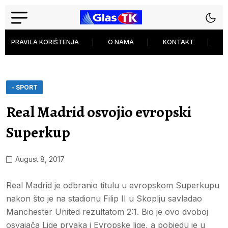
PRAVILA KORIŠTENJA
O NAMA
KONTAKT
P
- SPORT
Real Madrid osvojio evropski
Superkup
August 8, 2017
Real Madrid je odbranio titulu u evropskom Superkupu
nakon što je na stadionu Filip II u Skoplju savladao
Manchester United rezultatom 2:1. Bio je ovo dvoboj
osvajača Lige prvaka i Evropske lige, a pobjedu je u