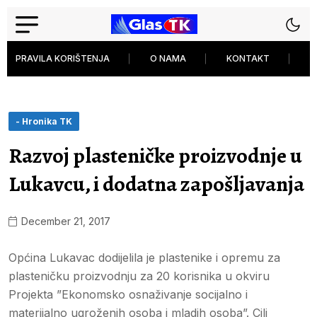
PRAVILA KORIŠTENJA
O NAMA
KONTAKT
P
- Hronika TK
Razvoj plasteničke proizvodnje u
Lukavcu, i dodatna zapošljavanja
December 21, 2017
Općina Lukavac dodijelila je plastenike i opremu za
plasteničku proizvodnju za 20 korisnika u okviru
Projekta ”Ekonomsko osnaživanje socijalno i
materijalno ugroženih osoba i mladih osoba”. Cilj