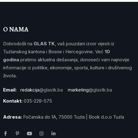
O NAMA
Dobrodošli na
GLAS TK
, vaš pouzdani izvor vijesti iz
Tuzlanskog kantona i Bosne i Hercegovine. Već
10
godina
pratimo aktuelna dešavanja, donoseći vam najnovije
informacije iz politike, ekonomije, sporta, kulture i društvenog
života.
Email:
redakcija
@glastk.ba
marketing
@glastk.ba
Kontakt:
035-228-575
Adresa:
Fočanska do 1A, 75000 Tuzla | Book d.o.o Tuzla