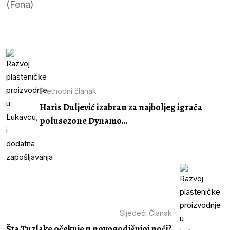
(Fena)
Prethodni članak
Haris Duljević izabran za najboljeg igrača
polusezone Dynamo...
Sljedeći Članak
Šta Tuzlake očekuje u novogodišnjoj noći?