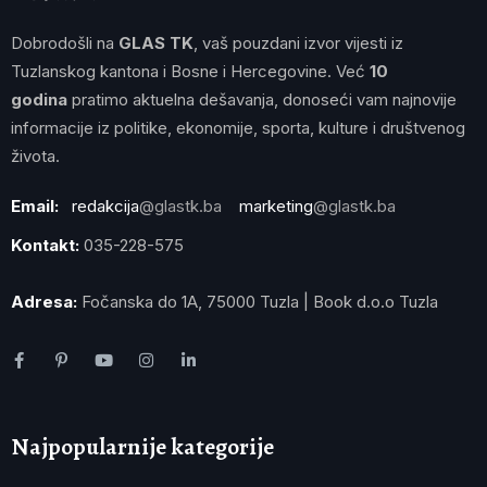
Dobrodošli na
GLAS TK
, vaš pouzdani izvor vijesti iz
Tuzlanskog kantona i Bosne i Hercegovine. Već
10
godina
pratimo aktuelna dešavanja, donoseći vam najnovije
informacije iz politike, ekonomije, sporta, kulture i društvenog
života.
Email:
redakcija
@glastk.ba
marketing
@glastk.ba
Kontakt:
035-228-575
Adresa:
Fočanska do 1A, 75000 Tuzla | Book d.o.o Tuzla
Najpopularnije kategorije