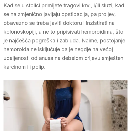
Kad se u stolici primijete tragovi krvi, i/ili sluzi, kad
se naizmjenično javljaju opstipacija, pa proljev,
obavezno se treba javiti doktoru i inzistirati na
kolonoskopiji, a ne to pripisivati hemoroidima, što
je najčešća pogreška i zabluda. Naime, postojanje
hemoroida ne isključuje da je negdje na većoj
udaljenosti od anusa na debelom crijevu smješten
karcinom ili polip.