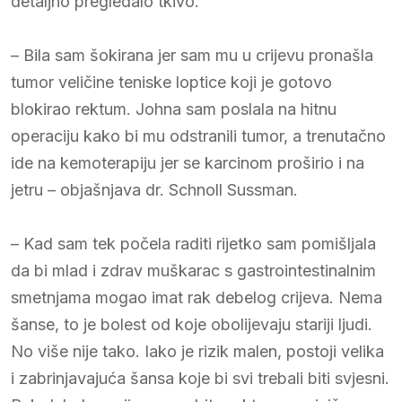
detaljno pregledalo tkivo.
– Bila sam šokirana jer sam mu u crijevu pronašla
tumor veličine teniske loptice koji je gotovo
blokirao rektum. Johna sam poslala na hitnu
operaciju kako bi mu odstranili tumor, a trenutačno
ide na kemoterapiju jer se karcinom proširio i na
jetru – objašnjava dr. Schnoll Sussman.
– Kad sam tek počela raditi rijetko sam pomišljala
da bi mlad i zdrav muškarac s gastrointestinalnim
smetnjama mogao imat rak debelog crijeva. Nema
šanse, to je bolest od koje obolijevaju stariji ljudi.
No više nije tako. Iako je rizik malen, postoji velika
i zabrinjavajuća šansa koje bi svi trebali biti svjesni.