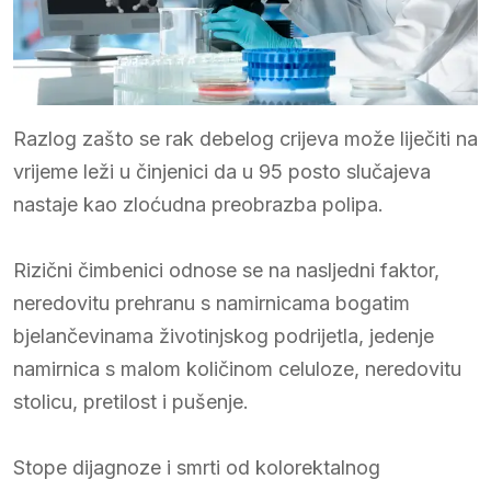
Razlog zašto se rak debelog crijeva može liječiti na
vrijeme leži u činjenici da u 95 posto slučajeva
nastaje kao zloćudna preobrazba polipa.
Rizični čimbenici odnose se na nasljedni faktor,
neredovitu prehranu s namirnicama bogatim
bjelančevinama životinjskog podrijetla, jedenje
namirnica s malom količinom celuloze, neredovitu
stolicu, pretilost i pušenje.
Stope dijagnoze i smrti od kolorektalnog