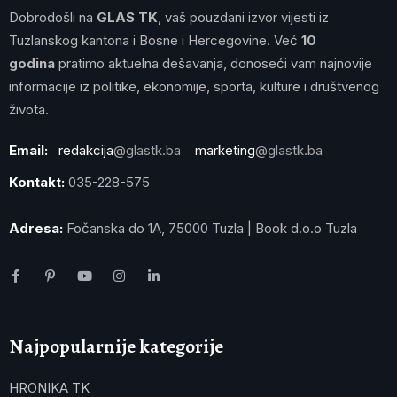
Dobrodošli na
GLAS TK
, vaš pouzdani izvor vijesti iz
Tuzlanskog kantona i Bosne i Hercegovine. Već
10
godina
pratimo aktuelna dešavanja, donoseći vam najnovije
informacije iz politike, ekonomije, sporta, kulture i društvenog
života.
Email:
redakcija
@glastk.ba
marketing
@glastk.ba
Kontakt:
035-228-575
Adresa:
Fočanska do 1A, 75000 Tuzla | Book d.o.o Tuzla
Najpopularnije kategorije
HRONIKA TK