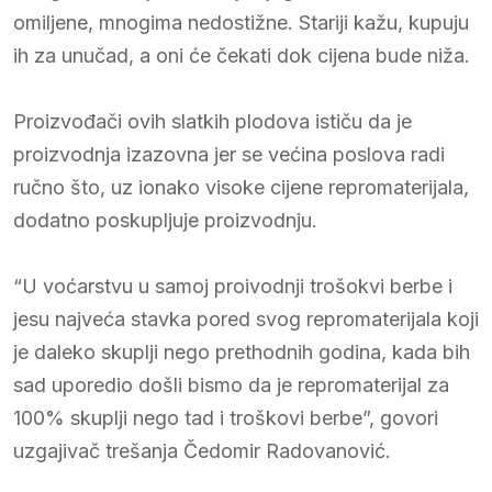
omiljene, mnogima nedostižne. Stariji kažu, kupuju
ih za unučad, a oni će čekati dok cijena bude niža.
Proizvođači ovih slatkih plodova ističu da je
proizvodnja izazovna jer se većina poslova radi
ručno što, uz ionako visoke cijene repromaterijala,
dodatno poskupljuje proizvodnju.
“U voćarstvu u samoj proivodnji trošokvi berbe i
jesu najveća stavka pored svog repromaterijala koji
je daleko skuplji nego prethodnih godina, kada bih
sad uporedio došli bismo da je repromaterijal za
100% skuplji nego tad i troškovi berbe”, govori
uzgajivač trešanja Čedomir Radovanović.