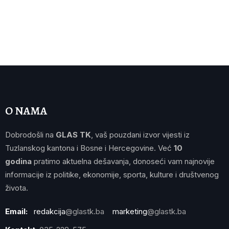
O NAMA
Dobrodošli na
GLAS TK
, vaš pouzdani izvor vijesti iz
Tuzlanskog kantona i Bosne i Hercegovine. Već
10
godina
pratimo aktuelna dešavanja, donoseći vam najnovije
informacije iz politike, ekonomije, sporta, kulture i društvenog
života.
Email:
redakcija
@glastk.ba
marketing
@glastk.ba