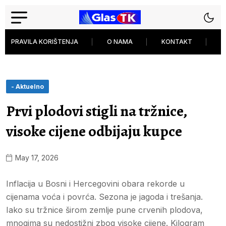
PRAVILA KORIŠTENJA
O NAMA
KONTAKT
P
- Aktuelno
Prvi plodovi stigli na tržnice,
visoke cijene odbijaju kupce
May 17, 2026
Inflacija u Bosni i Hercegovini obara rekorde u
cijenama voća i povrća. Sezona je jagoda i trešanja.
Iako su tržnice širom zemlje pune crvenih plodova,
mnogima su nedostižni zbog visoke cijene. Kilogram