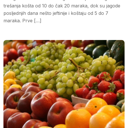
trešanja košta od 10 do čak 20 maraka, dok su jagode
posljednjih dana nešto jeftinije i koštaju od 5 do 7
maraka. Prve […]