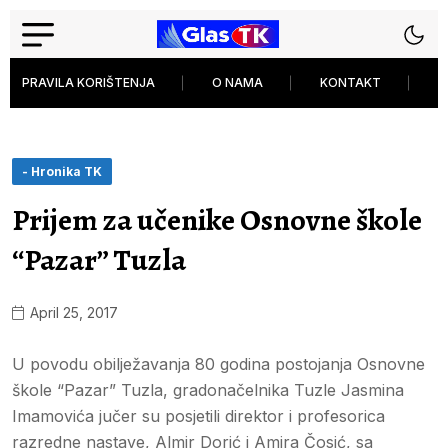
PRAVILA KORIŠTENJA
O NAMA
KONTAKT
P
- Hronika TK
Prijem za učenike Osnovne škole
“Pazar” Tuzla
April 25, 2017
U povodu obilježavanja 80 godina postojanja Osnovne
škole “Pazar” Tuzla, gradonačelnika Tuzle Jasmina
Imamovića jučer su posjetili direktor i profesorica
razredne nastave, Almir Dorić i Amira Čosić, sa