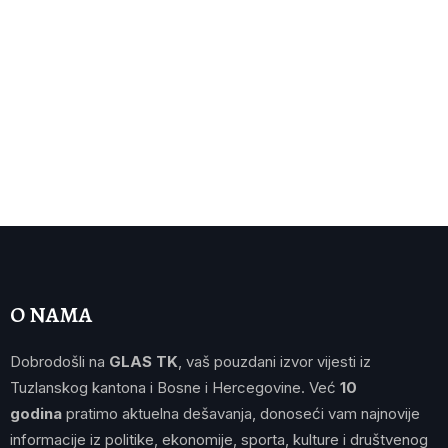
O NAMA
Dobrodošli na
GLAS TK
, vaš pouzdani izvor vijesti iz
Tuzlanskog kantona i Bosne i Hercegovine. Već
10
godina
pratimo aktuelna dešavanja, donoseći vam najnovije
informacije iz politike, ekonomije, sporta, kulture i društvenog