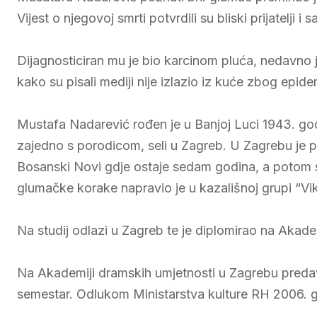
Vijest o njegovoj smrti potvrdili su bliski prijatelji i s
Dijagnosticiran mu je bio karcinom pluća, nedavno je
kako su pisali mediji nije izlazio iz kuće zbog epide
Mustafa Nadarević rođen je u Banjoj Luci 1943. g
zajedno s porodicom, seli u Zagreb. U Zagrebu je p
Bosanski Novi gdje ostaje sedam godina, a potom sel
glumačke korake napravio je u kazališnoj grupi “Vi
Na studij odlazi u Zagreb te je diplomirao na Akade
Na Akademiji dramskih umjetnosti u Zagrebu predava
semestar. Odlukom Ministarstva kulture RH 2006. 