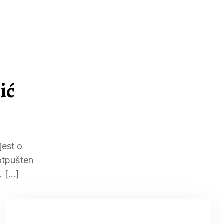
ić
jest o
 otpušten
. […]