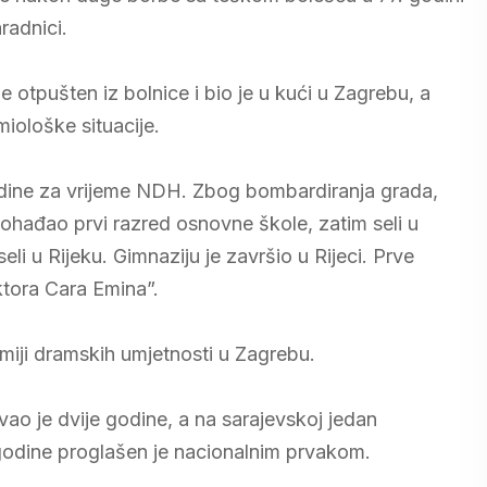
aradnici.
 otpušten iz bolnice i bio je u kući u Zagrebu, a
miološke situacije.
odine za vrijeme NDH. Zbog bombardiranja grada,
ohađao prvi razred osnovne škole, zatim seli u
i u Rijeku. Gimnaziju je završio u Rijeci. Prve
ktora Cara Emina”.
miji dramskih umjetnosti u Zagrebu.
o je dvije godine, a na sarajevskoj jedan
godine proglašen je nacionalnim prvakom.