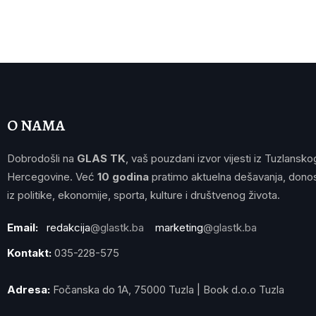
O NAMA
Dobrodošli na
GLAS TK
, vaš pouzdani izvor vijesti iz Tuzlansko
Hercegovine. Već
10 godina
pratimo aktuelna dešavanja, donos
iz politike, ekonomije, sporta, kulture i društvenog života.
Email:
redakcija
@glastk.ba
marketing
@glastk.ba
Kontakt:
035-228-575
Adresa:
Fočanska do 1A, 75000 Tuzla | Book d.o.o Tuzla