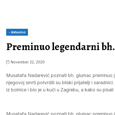
- Aktuelno
Preminuo legendarni bh.
November 22, 2020
Musatafa Nadarević poznati bh. glumac preminuo je
njegovoj smrti potvrdili su bliski prijatelji i saradn
iz bolnice i bio je u kući u Zagrebu, a kako su pisal
Musatafa Nadarević poznati bh. glumac preminuo j