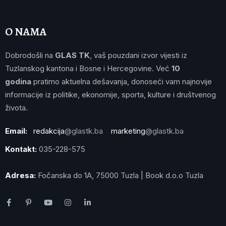
O NAMA
Dobrodošli na
GLAS TK
, vaš pouzdani izvor vijesti iz
Tuzlanskog kantona i Bosne i Hercegovine. Već
10
godina
pratimo aktuelna dešavanja, donoseći vam najnovije
informacije iz politike, ekonomije, sporta, kulture i društvenog
života.
Email:
redakcija
@glastk.ba
marketing
@glastk.ba
Kontakt:
035-228-575
Adresa:
Fočanska do 1A, 75000 Tuzla | Book d.o.o Tuzla