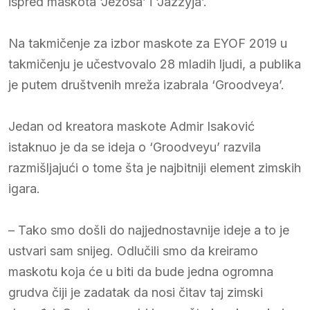
ispred maskota ‘Ježosa’ i ‘Jazzyja’.
Na takmičenje za izbor maskote za EYOF 2019 u
takmičenju je učestvovalo 28 mladih ljudi, a publika
je putem društvenih mreža izabrala ‘Groodveya’.
Jedan od kreatora maskote Admir Isaković
istaknuo je da se ideja o ‘Groodveyu’ razvila
razmišljajući o tome šta je najbitniji element zimskih
igara.
– Tako smo došli do najjednostavnije ideje a to je
ustvari sam snijeg. Odlučili smo da kreiramo
maskotu koja će u biti da bude jedna ogromna
grudva čiji je zadatak da nosi čitav taj zimski