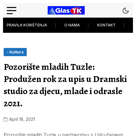
PRAVILA KORIŠTENJA
O NAMA
KONTAKT
P
- Kultura
Pozorište mladih Tuzle:
Produžen rok za upis u Dramski
studio za djecu, mlade i odrasle
2021.
April 18, 2021
Pozorište mladih Tuzle u partnerstvu s Udruženjem