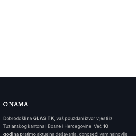
O NAMA
Dobrodošli na
GLAS TK
, vaš pouzdani izvor vijesti iz
Tuzlanskog kantona i Bosne i Hercegovine. Već
10
godina
pratimo aktuelna dešavanja, donoseći vam najnovije