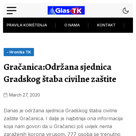
PRAVILA KORIŠTENJA
O NAMA
KONTAKT
P
- Hronika TK
Gračanica:Održana sjednica
Gradskog štaba civilne zaštite
March 27, 2020
Danas je održana sjednica Gradskog štaba civilne
zaštite Gračanica. I dalje je najbitnija ona informacija
koja nam govori da u Gračanici još uvijek nema
zaraženih korona virusom. 777 osoba se trenutno