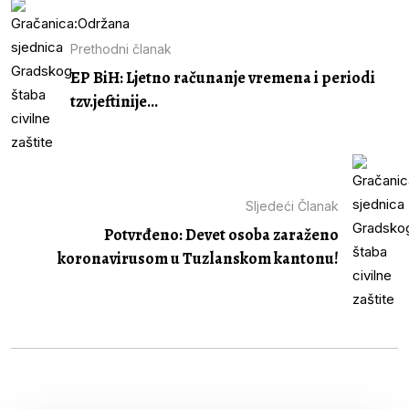
Prethodni članak
EP BiH: Ljetno računanje vremena i periodi
tzv.jeftinije...
Sljedeći Članak
Potvrđeno: Devet osoba zaraženo
koronavirusom u Tuzlanskom kantonu!