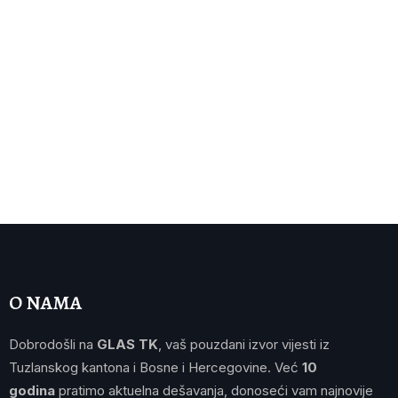
O NAMA
Dobrodošli na
GLAS TK
, vaš pouzdani izvor vijesti iz
Tuzlanskog kantona i Bosne i Hercegovine. Već
10
godina
pratimo aktuelna dešavanja, donoseći vam najnovije