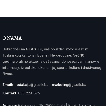
O NAMA
Dobrodošli na
GLAS TK
, vaš pouzdani izvor vijesti iz
Tuzlanskog kantona i Bosne i Hercegovine. Već
10
godina
pratimo aktuelna dešavanja, donoseći vam najnovije
informacije iz politike, ekonomije, sporta, kulture i društvenog
života.
Email:
redakcija
@glastk.ba
marketing
@glastk.ba
Kontakt:
035-228-575
Adresa:
Fočanska do 1A, 75000 Tuzla | Book d.o.o Tuzla