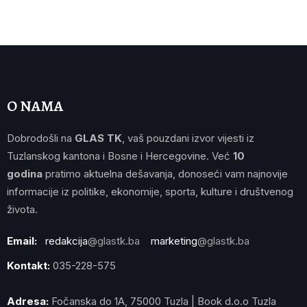
O NAMA
Dobrodošli na
GLAS TK
, vaš pouzdani izvor vijesti iz
Tuzlanskog kantona i Bosne i Hercegovine. Već
10
godina
pratimo aktuelna dešavanja, donoseći vam najnovije
informacije iz politike, ekonomije, sporta, kulture i društvenog
života.
Email:
redakcija
@glastk.ba
marketing
@glastk.ba
Kontakt:
035-228-575
Adresa:
Fočanska do 1A, 75000 Tuzla | Book d.o.o Tuzla