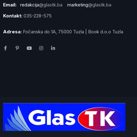
Email:
redakcija
@glastk.ba
marketing
@glastk.ba
Kontakt:
035-228-575
Adresa:
Fočanska do 1A, 75000 Tuzla | Book d.o.o Tuzla