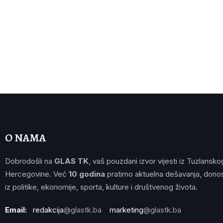
O NAMA
Dobrodošli na
GLAS TK
, vaš pouzdani izvor vijesti iz Tuzlansko
Hercegovine. Već
10 godina
pratimo aktuelna dešavanja, donos
iz politike, ekonomije, sporta, kulture i društvenog života.
Email:
redakcija
@glastk.ba
marketing
@glastk.ba