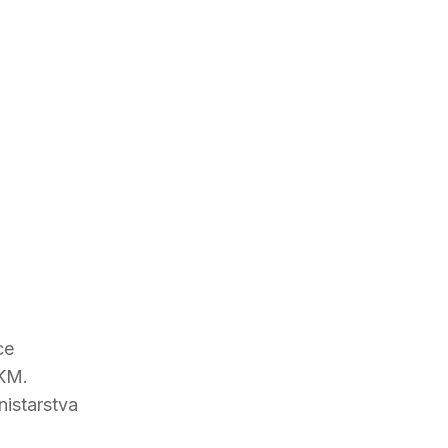
ce
 KM.
nistarstva