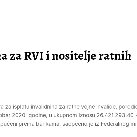
a za RVI i nositelje ratnih
a za isplatu invalidnina za ratne vojne invalide, porodi
 oktobar 2020. godine, u ukupnom iznosu 26.421.293,40
u upućeni prema bankama, saopćeno je iz Federalnog mi