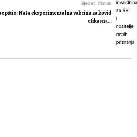
Sljedeći Članak
saopštio: Naša eksperimentalna vakcina za kovid
efikasna...