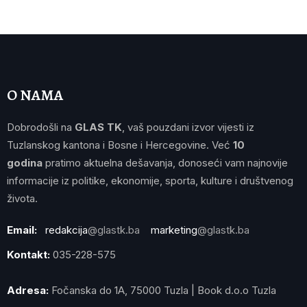
O NAMA
Dobrodošli na
GLAS TK
, vaš pouzdani izvor vijesti iz
Tuzlanskog kantona i Bosne i Hercegovine. Već
10
godina
pratimo aktuelna dešavanja, donoseći vam najnovije
informacije iz politike, ekonomije, sporta, kulture i društvenog
života.
Email:
redakcija
@glastk.ba
marketing
@glastk.ba
Kontakt:
035-228-575
Adresa:
Fočanska do 1A, 75000 Tuzla | Book d.o.o Tuzla