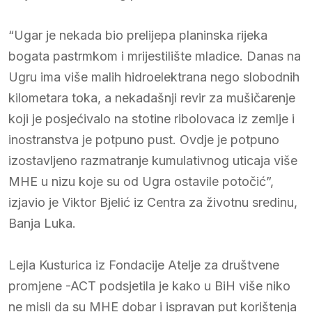
“Ugar je nekada bio prelijepa planinska rijeka
bogata pastrmkom i mrijestilište mladice. Danas na
Ugru ima više malih hidroelektrana nego slobodnih
kilometara toka, a nekadašnji revir za mušičarenje
koji je posjećivalo na stotine ribolovaca iz zemlje i
inostranstva je potpuno pust. Ovdje je potpuno
izostavljeno razmatranje kumulativnog uticaja više
MHE u nizu koje su od Ugra ostavile potočić”,
izjavio je Viktor Bjelić iz Centra za životnu sredinu,
Banja Luka.
Lejla Kusturica iz Fondacije Atelje za društvene
promjene -ACT podsjetila je kako u BiH više niko
ne misli da su MHE dobar i ispravan put korištenja