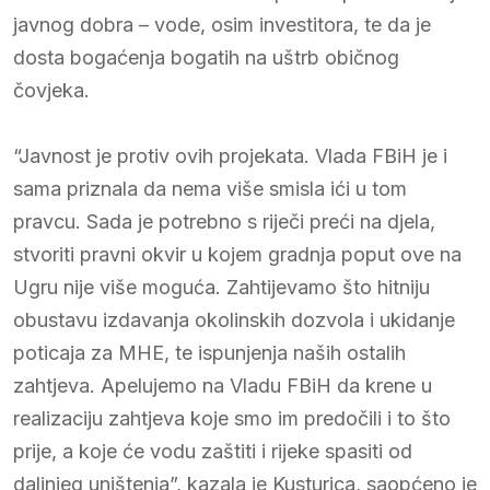
javnog dobra – vode, osim investitora, te da je
dosta bogaćenja bogatih na uštrb običnog
čovjeka.
“Javnost je protiv ovih projekata. Vlada FBiH je i
sama priznala da nema više smisla ići u tom
pravcu. Sada je potrebno s riječi preći na djela,
stvoriti pravni okvir u kojem gradnja poput ove na
Ugru nije više moguća. Zahtijevamo što hitniju
obustavu izdavanja okolinskih dozvola i ukidanje
poticaja za MHE, te ispunjenja naših ostalih
zahtjeva. Apelujemo na Vladu FBiH da krene u
realizaciju zahtjeva koje smo im predočili i to što
prije, a koje će vodu zaštiti i rijeke spasiti od
daljnjeg uništenja”, kazala je Kusturica, saopćeno je