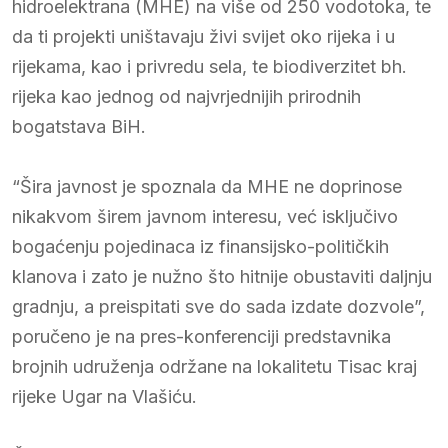
hidroelektrana (MHE) na više od 250 vodotoka, te
da ti projekti uništavaju živi svijet oko rijeka i u
rijekama, kao i privredu sela, te biodiverzitet bh.
rijeka kao jednog od najvrjednijih prirodnih
bogatstava BiH.
“Šira javnost je spoznala da MHE ne doprinose
nikakvom širem javnom interesu, već isključivo
bogaćenju pojedinaca iz finansijsko-političkih
klanova i zato je nužno što hitnije obustaviti daljnju
gradnju, a preispitati sve do sada izdate dozvole”,
poručeno je na pres-konferenciji predstavnika
brojnih udruženja održane na lokalitetu Tisac kraj
rijeke Ugar na Vlašiću.