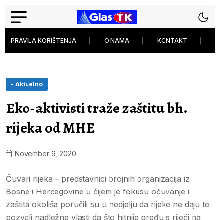
PRAVILA KORIŠTENJA
O NAMA
KONTAKT
P
- Aktuelno
Eko-aktivisti traže zaštitu bh.
rijeka od MHE
November 9, 2020
Čuvari rijeka – predstavnici brojnih organizacija iz
Bosne i Hercegovine u čijem je fokusu očuvanje i
zaštita okoliša poručili su u nedjelju da rijeke ne daju te
pozvali nadležne vlasti da što hitnije pređu s riječi na