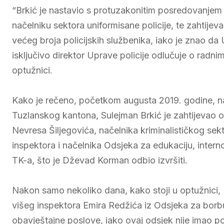
“Brkić je nastavio s protuzakonitim posredovanjem
načelniku sektora uniformisane policije, te zahtijev
većeg broja policijskih službenika, iako je znao da
isključivo direktor Uprave policije odlučuje o radni
optužnici.
Kako je rečeno, početkom augusta 2019. godine, na
Tuzlanskog kantona, Sulejman Brkić je zahtijevao
Nevresa Šiljegovića, načelnika kriminalističkog sek
inspektora i načelnika Odsjeka za edukaciju, intern
TK-a, što je Dževad Korman odbio izvršiti.
Nakon samo nekoliko dana, kako stoji u optužnici, 
višeg inspektora Emira Redžića iz Odsjeka za borbu
obavještajne poslove, iako ovaj odsjek nije imao p