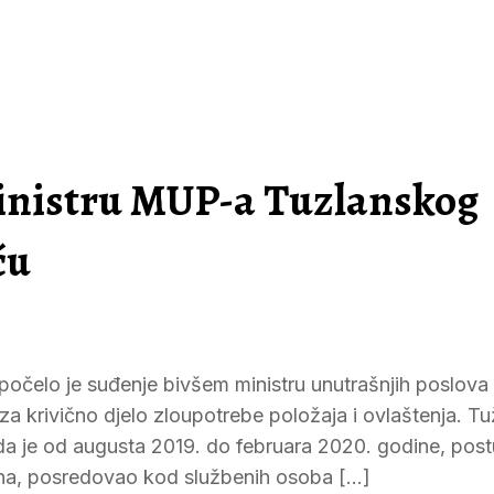
inistru MUP-a Tuzlanskog
ću
počelo je suđenje bivšem ministru unutrašnjih poslova
krivično djelo zloupotrebe položaja i ovlaštenja. Tuž
 da je od augusta 2019. do februara 2020. godine, post
ona, posredovao kod službenih osoba […]