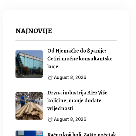
NAJNOVIJE
Od Njemačke do Španije:
Četiri moćne konsultantske
kuće.
August 8, 2026
Drvna industrija BiH: Više
količine, manje dodate
vrijednosti
August 8, 2026
Račun koji boli: Zašto početak