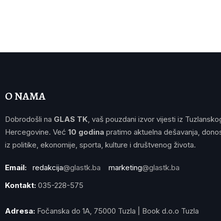
O NAMA
Dobrodošli na
GLAS TK
, vaš pouzdani izvor vijesti iz Tuzlansko
Hercegovine. Već
10 godina
pratimo aktuelna dešavanja, donos
iz politike, ekonomije, sporta, kulture i društvenog života.
Email:
redakcija
@glastk.ba
marketing
@glastk.ba
Kontakt:
035-228-575
Adresa:
Fočanska do 1A, 75000 Tuzla | Book d.o.o Tuzla