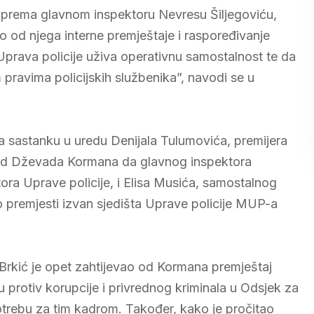
 prema glavnom inspektoru Nevresu Šiljegoviću,
ao od njega interne premještaje i raspoređivanje
 Uprava policije uživa operativnu samostalnost te da
m pravima policijskih službenika”, navodi se u
 sastanku u uredu Denijala Tulumovića, premijera
 od Dževada Kormana da glavnog inspektora
tora Uprave policije, i Elisa Musića, samostalnog
o premjesti izvan sjedišta Uprave policije MUP-a
Brkić je opet zahtijevao od Kormana premještaj
 protiv korupcije i privrednog kriminala u Odsjek za
otrebu za tim kadrom. Također, kako je pročitao