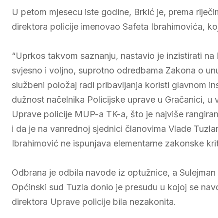
U petom mjesecu iste godine, Brkić je, prema riječi
direktora policije imenovao Safeta Ibrahimovića, koj
“Uprkos takvom saznanju, nastavio je inzistirati n
svjesno i voljno, suprotno odredbama Zakona o unutr
službeni položaj radi pribavljanja koristi glavnom i
dužnost načelnika Policijske uprave u Gračanici, u
Uprave policije MUP-a TK-a, što je najviše rangiran
i da je na vanrednoj sjednici članovima Vlade Tuzl
Ibrahimović ne ispunjava elementarne zakonske kri
Odbrana je odbila navode iz optužnice, a Sulejman 
Općinski sud Tuzla donio je presudu u kojoj se na
direktora Uprave policije bila nezakonita.