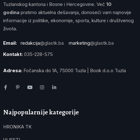
Tuzlanskog kantona i Bosne i Hercegovine. Već
10
godina
pratimo aktuelna dešavanja, donoseći vam najnovije
informacije iz politike, ekonomije, sporta, kulture i društvenog
života.
Email:
redakcija
@glastk.ba
marketing
@glastk.ba
Kontakt:
035-228-575
Adresa:
Fočanska do 1A, 75000 Tuzla | Book d.o.o Tuzla
Najpopularnije kategorije
HRONIKA TK
VIJESTI