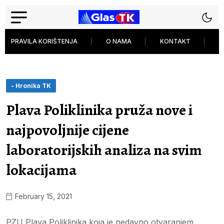
PRAVILA KORIŠTENJA
O NAMA
KONTAKT
P
- Hronika TK
Plava Poliklinika pruža nove i
najpovoljnije cijene
laboratorijskih analiza na svim
lokacijama
February 15, 2021
PZU Plava Poliklinika koja je nedavno otvaranjem