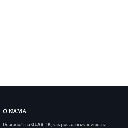
O NAMA
Dobrodošli na
GLAS TK
, vaš pouzdani izvor vijesti iz