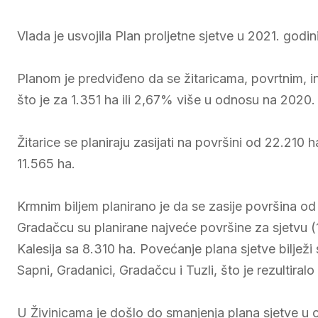
Vlada je usvojila Plan proljetne sjetve u 2021. god
Planom je predviđeno da se žitaricama, povrtnim, in
što je za 1.351 ha ili 2,67% više u odnosu na 2020.
Žitarice se planiraju zasijati na površini od 22.210 
11.565 ha.
Krmnim biljem planirano je da se zasije površina od 
Gradačcu su planirane najveće površine za sjetvu (1
Kalesija sa 8.310 ha. Povećanje plana sjetve bilježi
Sapni, Gradanici, Gradačcu i Tuzli, što je rezultir
U Živinicama je došlo do smanjenja plana sjetve u