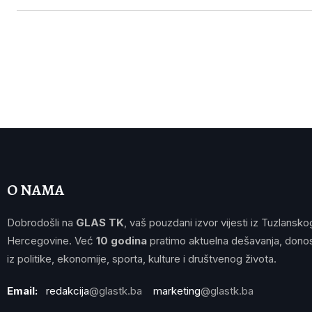
O NAMA
Dobrodošli na
GLAS TK
, vaš pouzdani izvor vijesti iz Tuzlansko
Hercegovine. Već
10 godina
pratimo aktuelna dešavanja, donos
iz politike, ekonomije, sporta, kulture i društvenog života.
Email:
redakcija
@glastk.ba
marketing
@glastk.ba