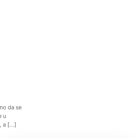
eno da se
e u
, a […]