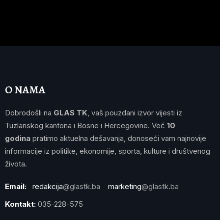
O NAMA
Dobrodošli na
GLAS TK
, vaš pouzdani izvor vijesti iz
Tuzlanskog kantona i Bosne i Hercegovine. Već
10
godina
pratimo aktuelna dešavanja, donoseći vam najnovije
informacije iz politike, ekonomije, sporta, kulture i društvenog
života.
Email:
redakcija
@glastk.ba
marketing
@glastk.ba
Kontakt:
035-228-575