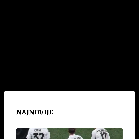
Sljedeći Članak
BiH sa 13 takmičara na evropskom kadetskom
prvenstvu...
NAJNOVIJE