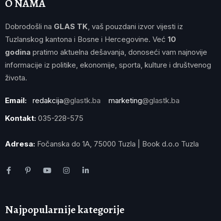
O NAMA
Dobrodošli na
GLAS TK
, vaš pouzdani izvor vijesti iz
Tuzlanskog kantona i Bosne i Hercegovine. Već
10
godina
pratimo aktuelna dešavanja, donoseći vam najnovije
informacije iz politike, ekonomije, sporta, kulture i društvenog
života.
Email:
redakcija
@glastk.ba
marketing
@glastk.ba
Kontakt:
035-228-575
Adresa:
Fočanska do 1A, 75000 Tuzla | Book d.o.o Tuzla
Najpopularnije kategorije