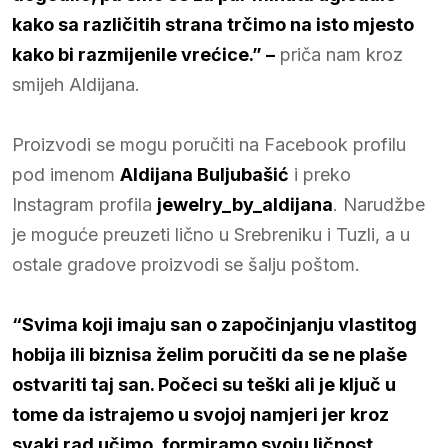
kako sa različitih strana trčimo na isto mjesto
kako bi razmijenile vrećice.” –
priča nam kroz
smijeh Aldijana.
Proizvodi se mogu poručiti na Facebook profilu
pod imenom
Aldijana Buljubašić
i preko
Instagram profila
jewelry_by_aldijana
. Narudžbe
je moguće preuzeti lično u Srebreniku i Tuzli, a u
ostale gradove proizvodi se šalju poštom.
“Svima koji imaju san o započinjanju vlastitog
hobija ili biznisa želim poručiti da se ne plaše
ostvariti taj san. Počeci su teški ali je ključ u
tome da istrajemo u svojoj namjeri jer kroz
svaki rad učimo, formiramo svoju ličnost,