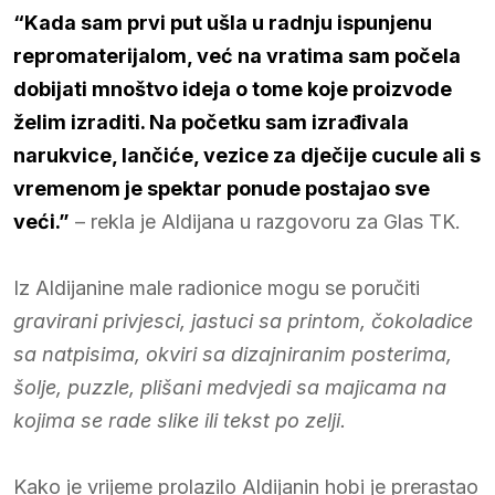
“Kada sam prvi put ušla u radnju ispunjenu
repromaterijalom, već na vratima sam počela
dobijati mnoštvo ideja o tome koje proizvode
želim izraditi. Na početku sam izrađivala
narukvice, lančiće, vezice za dječije cucule ali s
vremenom je spektar ponude postajao sve
veći.”
– rekla je Aldijana u razgovoru za Glas TK.
Iz Aldijanine male radionice mogu se poručiti
gravirani privjesci, jastuci sa printom, čokoladice
sa natpisima, okviri sa dizajniranim posterima,
šolje, puzzle, plišani medvjedi sa majicama na
kojima se rade slike ili tekst po zelji.
Kako je vrijeme prolazilo Aldijanin hobi je prerastao