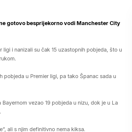
one gotovo besprijekorno vodi Manchester City
ligi i nanizali su čak 15 uzastopnih pobjeda, što u
 rukom.
h pobjeda u Premier ligi, pa tako Španac sada u
 sa Bayernom vezao 19 pobjeda u nizu, dok je u La
.
, ali s njim definitivno nema kiksa.