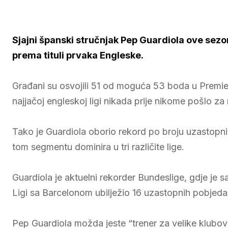
Sjajni španski stručnjak Pep Guardiola ove sez
prema tituli prvaka Engleske.
Građani su osvojili 51 od moguća 53 boda u Premier 
najjačoj engleskoj ligi nikada prije nikome pošlo za
Tako je Guardiola oborio rekord po broju uzastopni
tom segmentu dominira u tri različite lige.
Guardiola je aktuelni rekorder Bundeslige, gdje je
Ligi sa Barcelonom ubilježio 16 uzastopnih pobjeda
Pep Guardiola možda jeste “trener za velike klubove”