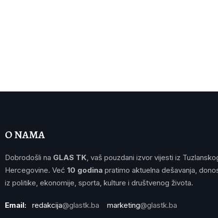
O NAMA
Dobrodošli na
GLAS TK
, vaš pouzdani izvor vijesti iz Tuzlansko
Hercegovine. Već
10 godina
pratimo aktuelna dešavanja, donos
iz politike, ekonomije, sporta, kulture i društvenog života.
Email:
redakcija
@glastk.ba
marketing
@glastk.ba