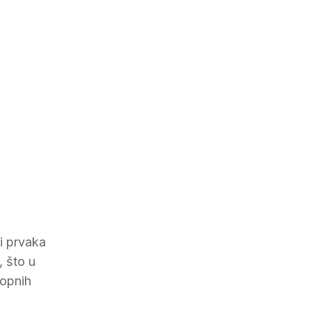
i prvaka
, što u
topnih