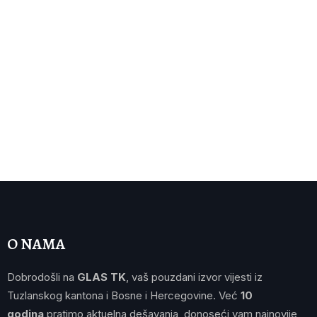
O NAMA
Dobrodošli na
GLAS TK
, vaš pouzdani izvor vijesti iz
Tuzlanskog kantona i Bosne i Hercegovine. Već
10
godina
pratimo aktuelna dešavanja, donoseći vam najnovije