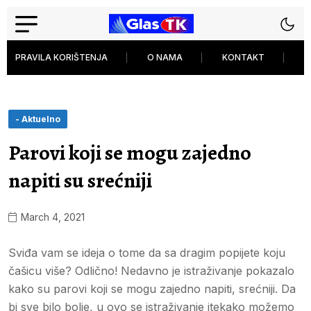
PRAVILA KORIŠTENJA
O NAMA
KONTAKT
P
- Aktuelno
Parovi koji se mogu zajedno
napiti su srećniji
March 4, 2021
Sviđa vam se ideja o tome da sa dragim popijete koju
čašicu više? Odlično! Nedavno je istraživanje pokazalo
kako su parovi koji se mogu zajedno napiti, srećniji. Da
bi sve bilo bolje, u ovo se istraživanje itekako možemo