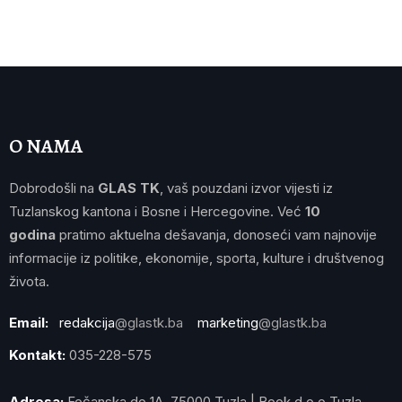
O NAMA
Dobrodošli na
GLAS TK
, vaš pouzdani izvor vijesti iz
Tuzlanskog kantona i Bosne i Hercegovine. Već
10
godina
pratimo aktuelna dešavanja, donoseći vam najnovije
informacije iz politike, ekonomije, sporta, kulture i društvenog
života.
Email:
redakcija
@glastk.ba
marketing
@glastk.ba
Kontakt:
035-228-575
Adresa:
Fočanska do 1A, 75000 Tuzla | Book d.o.o Tuzla