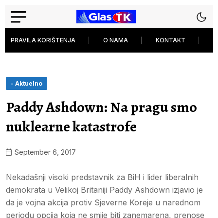
PRAVILA KORIŠTENJA
O NAMA
KONTAKT
P
- Aktuelno
Paddy Ashdown: Na pragu smo
nuklearne katastrofe
September 6, 2017
Nekadašnji visoki predstavnik za BiH i lider liberalnih
demokrata u Velikoj Britaniji Paddy Ashdown izjavio je
da je vojna akcija protiv Sjeverne Koreje u narednom
periodu opcija koja ne smije biti zanemarena, prenose