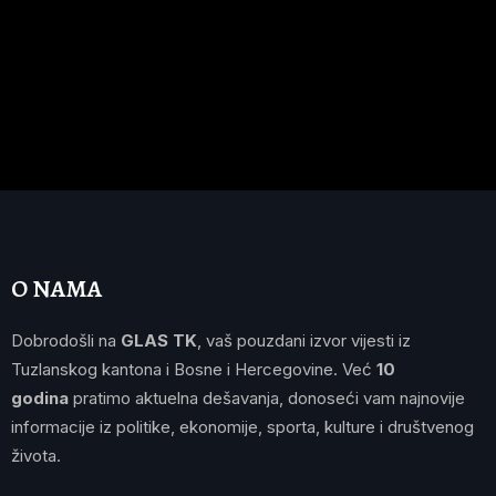
O NAMA
Dobrodošli na
GLAS TK
, vaš pouzdani izvor vijesti iz
Tuzlanskog kantona i Bosne i Hercegovine. Već
10
godina
pratimo aktuelna dešavanja, donoseći vam najnovije
informacije iz politike, ekonomije, sporta, kulture i društvenog
života.