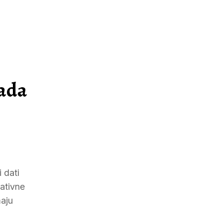
rada
 dati
rativne
maju