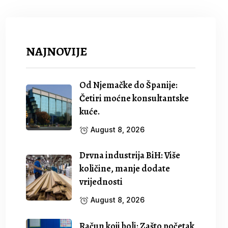
NAJNOVIJE
Od Njemačke do Španije:
Četiri moćne konsultantske
kuće.
August 8, 2026
Drvna industrija BiH: Više
količine, manje dodate
vrijednosti
August 8, 2026
Račun koji boli: Zašto početak