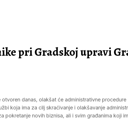
ike pri Gradskoj upravi G
je otvoren danas, olakšat će administrativne procedure i
užbi koja ima za cilj skraćivanje i olakšavanje administ
a pokretanje novih biznisa, ali i svim građanima koji i