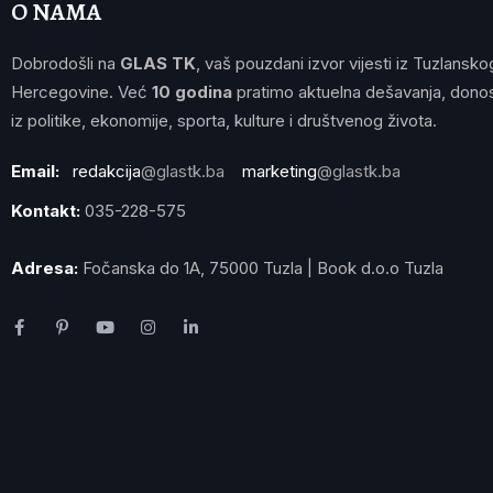
O NAMA
Dobrodošli na
GLAS TK
, vaš pouzdani izvor vijesti iz Tuzlansko
Hercegovine. Već
10 godina
pratimo aktuelna dešavanja, donos
iz politike, ekonomije, sporta, kulture i društvenog života.
Email:
redakcija
@glastk.ba
marketing
@glastk.ba
Kontakt:
035-228-575
Adresa:
Fočanska do 1A, 75000 Tuzla | Book d.o.o Tuzla