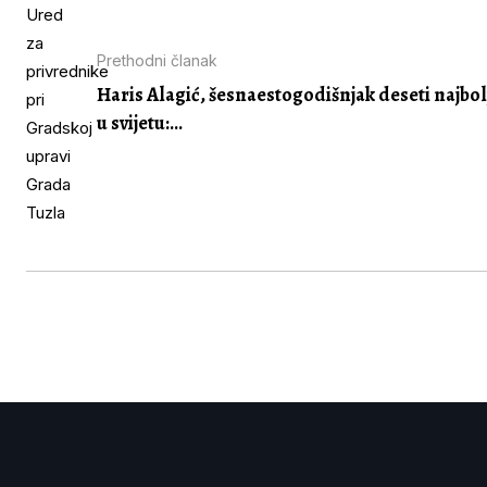
Prethodni članak
Haris Alagić, šesnaestogodišnjak deseti najbolj
u svijetu:...