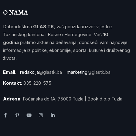
O NAMA
Dobrodošli na
GLAS TK
, vaš pouzdani izvor vijesti iz
Tuzlanskog kantona i Bosne i Hercegovine. Već
10
godina
pratimo aktuelna dešavanja, donoseći vam najnovije
informacije iz politike, ekonomije, sporta, kulture i društvenog
života.
Email:
redakcija
@glastk.ba
marketing
@glastk.ba
Kontakt:
035-228-575
Adresa:
Fočanska do 1A, 75000 Tuzla | Book d.o.o Tuzla