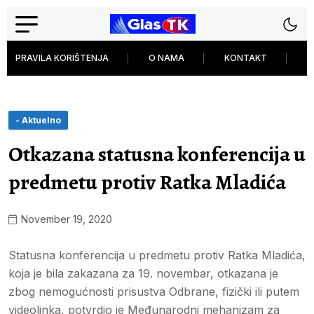
PRAVILA KORIŠTENJA
O NAMA
KONTAKT
P
- Aktuelno
Otkazana statusna konferencija u
predmetu protiv Ratka Mladića
November 19, 2020
Statusna konferencija u predmetu protiv Ratka Mladića,
koja je bila zakazana za 19. novembar, otkazana je
zbog nemogućnosti prisustva Odbrane, fizički ili putem
videolinka, potvrdio je Međunarodni mehanizam za