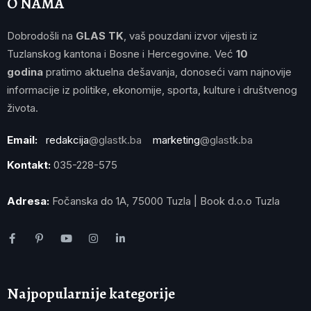
O NAMA
Dobrodošli na
GLAS TK
, vaš pouzdani izvor vijesti iz
Tuzlanskog kantona i Bosne i Hercegovine. Već
10
godina
pratimo aktuelna dešavanja, donoseći vam najnovije
informacije iz politike, ekonomije, sporta, kulture i društvenog
života.
Email:
redakcija
@glastk.ba
marketing
@glastk.ba
Kontakt:
035-228-575
Adresa:
Fočanska do 1A, 75000 Tuzla | Book d.o.o Tuzla
Najpopularnije kategorije