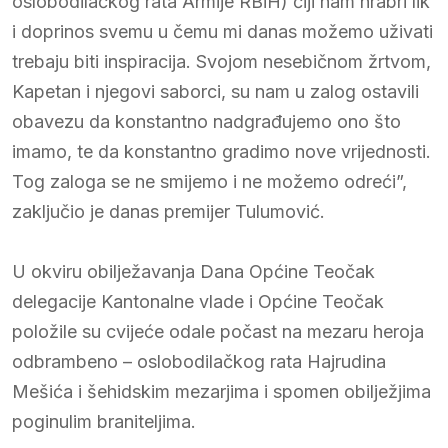
oslobodilačkog rata Armije RBiH) čiji nam hrabri lik
i doprinos svemu u čemu mi danas možemo uživati
trebaju biti inspiracija. Svojom nesebičnom žrtvom,
Kapetan i njegovi saborci, su nam u zalog ostavili
obavezu da konstantno nadgrađujemo ono što
imamo, te da konstantno gradimo nove vrijednosti.
Tog zaloga se ne smijemo i ne možemo odreći”,
zaključio je danas premijer Tulumović.
U okviru obilježavanja Dana Općine Teočak
delegacije Kantonalne vlade i Općine Teočak
položile su cvijeće odale počast na mezaru heroja
odbrambeno – oslobodilačkog rata Hajrudina
Mešića i šehidskim mezarjima i spomen obilježjima
poginulim braniteljima.