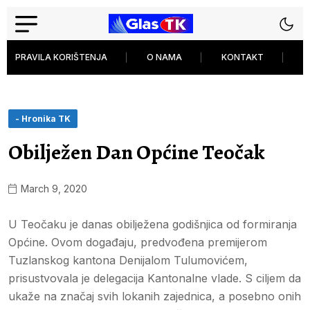
PRAVILA KORIŠTENJA
O NAMA
KONTAKT
P
- Hronika TK
Obilježen Dan Općine Teočak
March 9, 2020
U Teočaku je danas obilježena godišnjica od formiranja
Općine. Ovom događaju, predvođena premijerom
Tuzlanskog kantona Denijalom Tulumovićem,
prisustvovala je delegacija Kantonalne vlade. S ciljem da
ukaže na značaj svih lokanih zajednica, a posebno onih