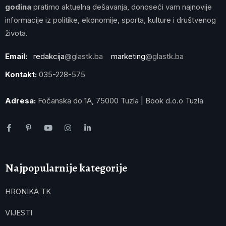
godina
pratimo aktuelna dešavanja, donoseći vam najnovije
informacije iz politike, ekonomije, sporta, kulture i društvenog
života.
Email:
redakcija
@glastk.ba
marketing
@glastk.ba
Kontakt:
035-228-575
Adresa:
Fočanska do 1A, 75000 Tuzla | Book d.o.o Tuzla
Najpopularnije kategorije
HRONIKA TK
VIJESTI