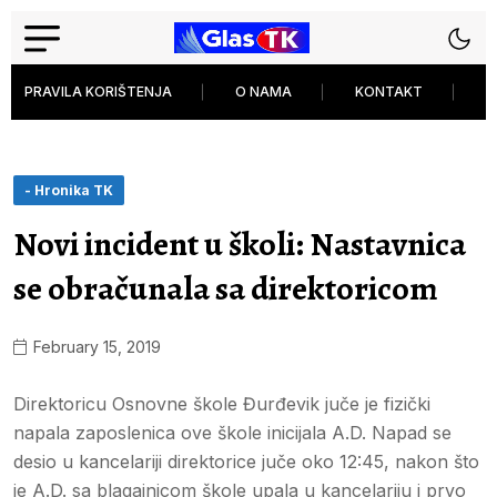
PRAVILA KORIŠTENJA
O NAMA
KONTAKT
P
- Hronika TK
Novi incident u školi: Nastavnica
se obračunala sa direktoricom
February 15, 2019
Direktoricu Osnovne škole Đurđevik juče je fizički
napala zaposlenica ove škole inicijala A.D. Napad se
desio u kancelariji direktorice juče oko 12:45, nakon što
je A.D. sa blagajnicom škole upala u kancelariju i prvo