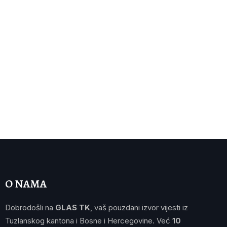
O NAMA
Dobrodošli na
GLAS TK
, vaš pouzdani izvor vijesti iz
Tuzlanskog kantona i Bosne i Hercegovine. Već
10