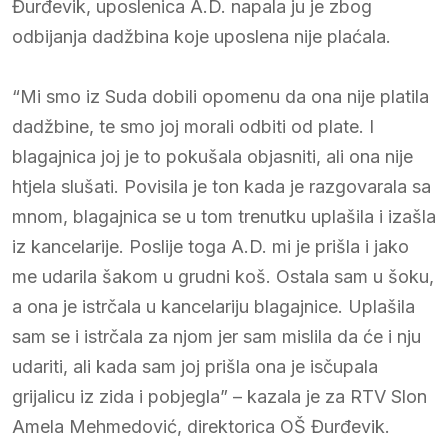
Đurđevik, uposlenica A.D. napala ju je zbog
odbijanja dadžbina koje uposlena nije plaćala.
“Mi smo iz Suda dobili opomenu da ona nije platila
dadžbine, te smo joj morali odbiti od plate. I
blagajnica joj je to pokušala objasniti, ali ona nije
htjela slušati. Povisila je ton kada je razgovarala sa
mnom, blagajnica se u tom trenutku uplašila i izašla
iz kancelarije. Poslije toga A.D. mi je prišla i jako
me udarila šakom u grudni koš. Ostala sam u šoku,
a ona je istrčala u kancelariju blagajnice. Uplašila
sam se i istrčala za njom jer sam mislila da će i nju
udariti, ali kada sam joj prišla ona je isčupala
grijalicu iz zida i pobjegla” – kazala je za RTV Slon
Amela Mehmedović, direktorica OŠ Đurđevik.