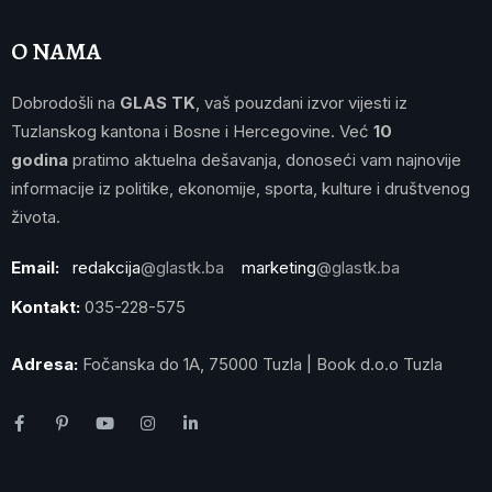
O NAMA
Dobrodošli na
GLAS TK
, vaš pouzdani izvor vijesti iz
Tuzlanskog kantona i Bosne i Hercegovine. Već
10
godina
pratimo aktuelna dešavanja, donoseći vam najnovije
informacije iz politike, ekonomije, sporta, kulture i društvenog
života.
Email:
redakcija
@glastk.ba
marketing
@glastk.ba
Kontakt:
035-228-575
Adresa:
Fočanska do 1A, 75000 Tuzla | Book d.o.o Tuzla