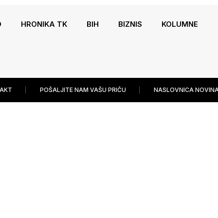
O
HRONIKA TK
BIH
BIZNIS
KOLUMNE
AKT
POŠALJITE NAM VAŠU PRIČU
NASLOVNICA NOVINA