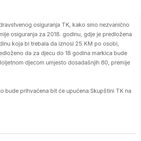
zdravstvenog osiguranja TK, kako smo nezvanično
emije osiguranja za 2018. godinu, gdje je predložena
dinu koja bi trebala da iznosi 25 KM po osobi,
edloženo da za djecu do 18 godina markica bude
aloljetnom djecom umjesto dosadašnjih 80, premije
ko bude prihvaćena bit će upućena Skupštini TK na