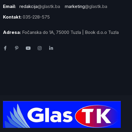
Email:
redakcija
@glastk.ba
marketing
@glastk.ba
Kontakt:
035-228-575
Adresa:
Fočanska do 1A, 75000 Tuzla | Book d.o.o Tuzla