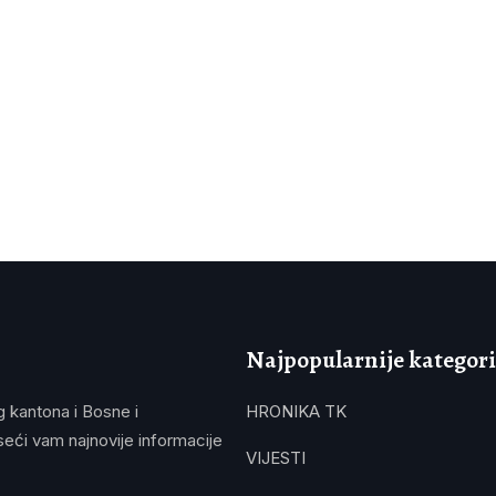
Najpopularnije kategori
g kantona i Bosne i
HRONIKA TK
eći vam najnovije informacije
VIJESTI