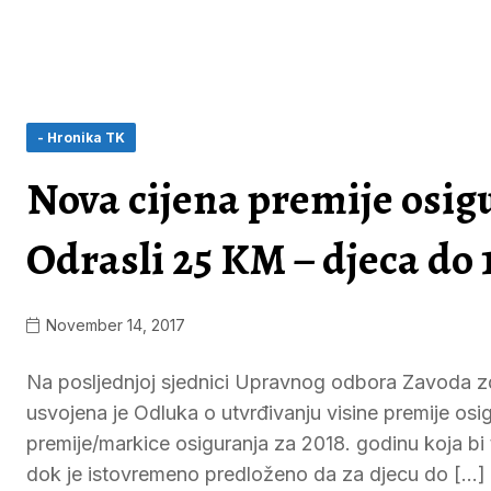
- Hronika TK
Nova cijena premije osigu
Odrasli 25 KM – djeca do
November 14, 2017
Na posljednjoj sjednici Upravnog odbora Zavoda z
usvojena je Odluka o utvrđivanju visine premije osi
premije/markice osiguranja za 2018. godinu koja b
dok je istovremeno predloženo da za djecu do […]