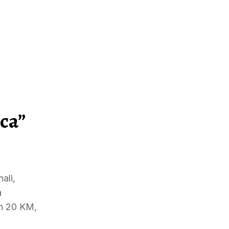
ca”
ali,
a
ih 20 KM,