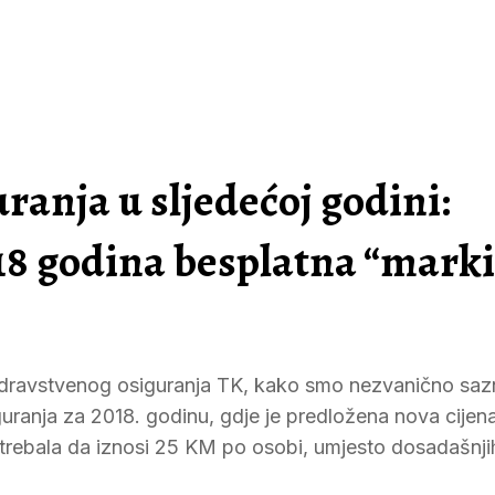
ranja u sljedećoj godini:
 18 godina besplatna “marki
dravstvenog osiguranja TK, kako smo nezvanično sazn
guranja za 2018. godinu, gdje je predložena nova cijen
i trebala da iznosi 25 KM po osobi, umjesto dosadašnj