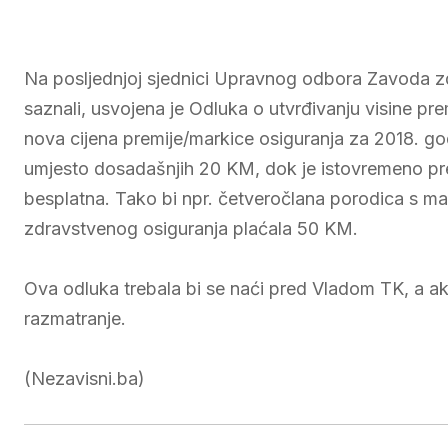
Na posljednjoj sjednici Upravnog odbora Zavoda 
saznali, usvojena je Odluka o utvrđivanju visine pr
nova cijena premije/markice osiguranja za 2018. go
umjesto dosadašnjih 20 KM, dok je istovremeno pr
besplatna. Tako bi npr. četveročlana porodica s m
zdravstvenog osiguranja plaćala 50 KM.
Ova odluka trebala bi se naći pred Vladom TK, a a
razmatranje.
(Nezavisni.ba)