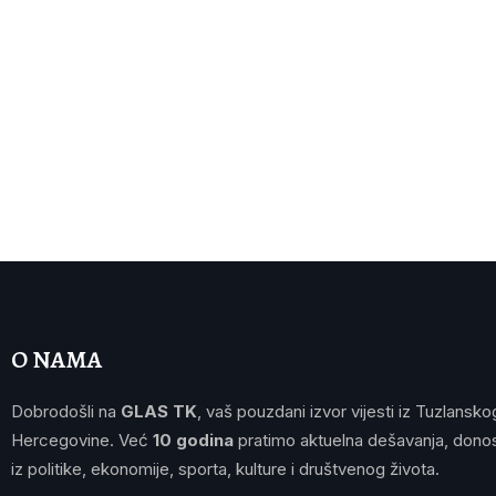
O NAMA
Dobrodošli na
GLAS TK
, vaš pouzdani izvor vijesti iz Tuzlansko
Hercegovine. Već
10 godina
pratimo aktuelna dešavanja, donos
iz politike, ekonomije, sporta, kulture i društvenog života.