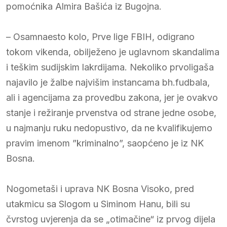
pomoćnika Almira Bašića iz Bugojna.
– Osamnaesto kolo, Prve lige FBIH, odigrano
tokom vikenda, obilježeno je uglavnom skandalima
i teškim sudijskim lakrdijama. Nekoliko prvoligaša
najavilo je žalbe najvišim instancama bh.fudbala,
ali i agencijama za provedbu zakona, jer je ovakvo
stanje i režiranje prvenstva od strane jedne osobe,
u najmanju ruku nedopustivo, da ne kvalifikujemo
pravim imenom ”kriminalno”, saopćeno je iz NK
Bosna.
Nogometaši i uprava NK Bosna Visoko, pred
utakmicu sa Slogom u Siminom Hanu, bili su
čvrstog uvjerenja da se „otimačine“ iz prvog dijela