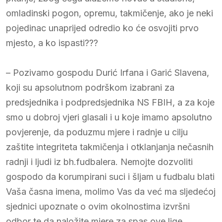
omladinski pogon, opremu, takmičenje, ako je neki
pojedinac unaprijed odredio ko će osvojiti prvo
mjesto, a ko ispasti???
– Pozivamo gospodu Durić Irfana i Garić Slavena,
koji su apsolutnom podrškom izabrani za
predsjednika i podpredsjednika NS FBIH, a za koje
smo u dobroj vjeri glasali i u koje imamo apsolutno
povjerenje, da poduzmu mjere i radnje u cilju
zaštite integriteta takmičenja i otklanjanja nečasnih
radnji i ljudi iz bh.fudbalera. Nemojte dozvoliti
gospodo da korumpirani suci i šljam u fudbalu blati
Vaša časna imena, molimo Vas da već ma sljedećoj
sjednici upoznate o ovim okolnostima izvršni
odbor te da naložite mjere za spas ove lige.