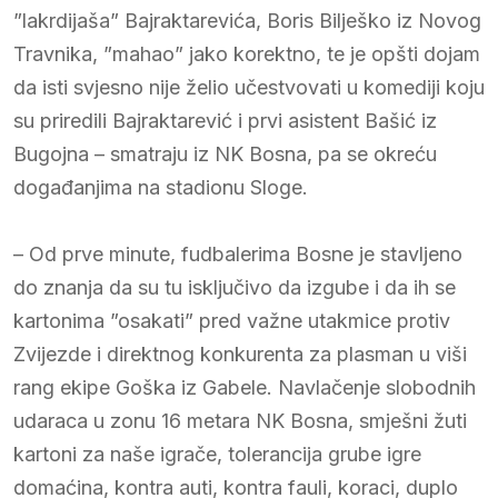
”lakrdijaša” Bajraktarevića, Boris Bilješko iz Novog
Travnika, ”mahao” jako korektno, te je opšti dojam
da isti svjesno nije želio učestvovati u komediji koju
su priredili Bajraktarević i prvi asistent Bašić iz
Bugojna – smatraju iz NK Bosna, pa se okreću
događanjima na stadionu Sloge.
– Od prve minute, fudbalerima Bosne je stavljeno
do znanja da su tu isključivo da izgube i da ih se
kartonima ”osakati” pred važne utakmice protiv
Zvijezde i direktnog konkurenta za plasman u viši
rang ekipe Goška iz Gabele. Navlačenje slobodnih
udaraca u zonu 16 metara NK Bosna, smješni žuti
kartoni za naše igrače, tolerancija grube igre
domaćina, kontra auti, kontra fauli, koraci, duplo