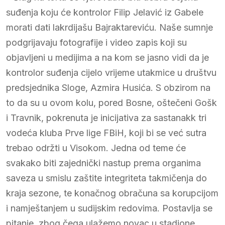
suđenja koju će kontrolor Filip Jelavić iz Gabele
morati dati lakrdijašu Bajraktareviću. Naše sumnje
podgrijavaju fotografije i video zapis koji su
objavljeni u medijima a na kom se jasno vidi da je
kontrolor suđenja cijelo vrijeme utakmice u društvu
predsjednika Sloge, Azmira Husića. S obzirom na
to da su u ovom kolu, pored Bosne, oštečeni Gošk
i Travnik, pokrenuta je inicijativa za sastanakk tri
vodeća kluba Prve lige FBiH, koji bi se već sutra
trebao održti u Visokom. Jedna od teme će
svakako biti zajednički nastup prema organima
saveza u smislu zaštite integriteta takmičenja do
kraja sezone, te konačnog obračuna sa korupcijom
i namještanjem u sudijskim redovima. Postavlja se
pitanje, zbog čega ulažemo novac u stadione,