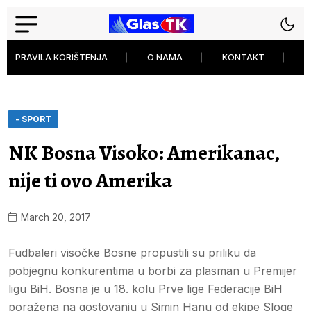
PRAVILA KORIŠTENJA
O NAMA
KONTAKT
P
- SPORT
NK Bosna Visoko: Amerikanac,
nije ti ovo Amerika
March 20, 2017
Fudbaleri visočke Bosne propustili su priliku da
pobjegnu konkurentima u borbi za plasman u Premijer
ligu BiH. Bosna je u 18. kolu Prve lige Federacije BiH
poražena na gostovanju u Simin Hanu od ekipe Sloge