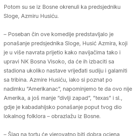
Potom su se iz Bosne okrenuli ka predsjedniku
Sloge, Azmiru Husiću.
– Poseban čin ove komedije predstavljalo je
ponašanje predsjednika Sloge, Husić Azmira, koji
je u više navrata prijetio kako navijačima tako i
upravi NK Bosna Visoko, da će ih izbaciti sa
stadiona ukoliko nastave vrijeđati sudiju i galamiti
sa tribina. Azmire Husiću, iako si poznat po
nadimku ”Amerikanac”, napominjemo te da ovo nije
Amerika, a još manje ”divlji zapad”, ”texas” i sl.,
gdje je kabadahijsko ponašanje poput tvog dio
lokalnog folklora – obrazlažu iz Bosne.
– Šlag na tortu će vjerovatno biti dobra ocjena