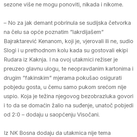
sezone više ne mogu ponoviti, nikada i nikome.
– No za jak demant pobrinula se sudijska četvorka
na čelu sa opće poznatim ”lakrdijašem”
Bajraktarević Kenanom, koji je, vjerovali ili ne, sudio
Slogi i u prethodnom kolu kada su gostovali ekipi
Rudara iz Kaknja. I na ovoj utakmici režiser je
preuzeo glavnu ulogu, te neopravdanim kartonima i
drugim ”fakinskim” mjerama pokušao osigurati
pobjedu gosta, u čemu samo pukom srećom nije
uspio. Koja je težina njegovog bezobrazluka govori
i to da se domaćin žalio na suđenje, unatoč pobjedi
od 2:0 – dodaju u saopćenju Visočani.
Iz NK Bosna dodaju da utakmica nije tema