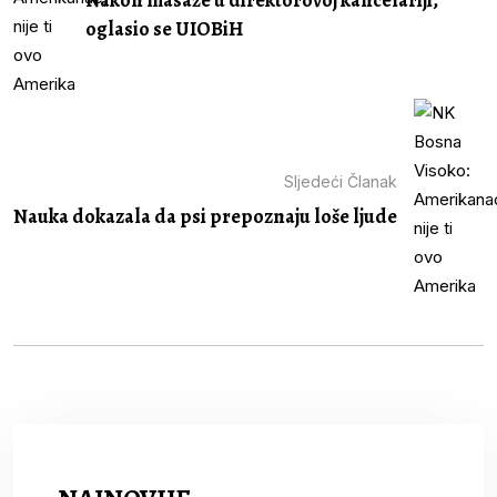
Nakon masaže u direktorovoj kancelariji,
oglasio se UIOBiH
Sljedeći Članak
Nauka dokazala da psi prepoznaju loše ljude