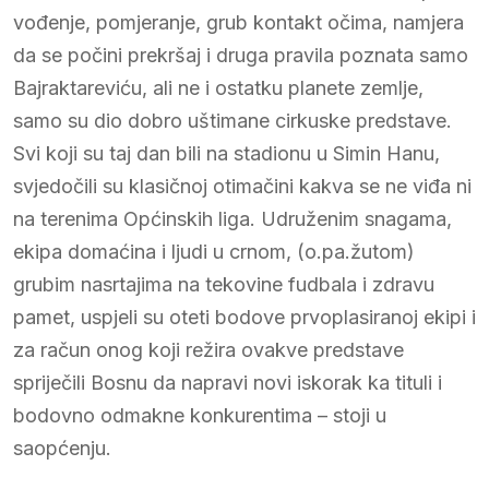
vođenje, pomjeranje, grub kontakt očima, namjera
da se počini prekršaj i druga pravila poznata samo
Bajraktareviću, ali ne i ostatku planete zemlje,
samo su dio dobro uštimane cirkuske predstave.
Svi koji su taj dan bili na stadionu u Simin Hanu,
svjedočili su klasičnoj otimačini kakva se ne viđa ni
na terenima Općinskih liga. Udruženim snagama,
ekipa domaćina i ljudi u crnom, (o.pa.žutom)
grubim nasrtajima na tekovine fudbala i zdravu
pamet, uspjeli su oteti bodove prvoplasiranoj ekipi i
za račun onog koji režira ovakve predstave
spriječili Bosnu da napravi novi iskorak ka tituli i
bodovno odmakne konkurentima – stoji u
saopćenju.