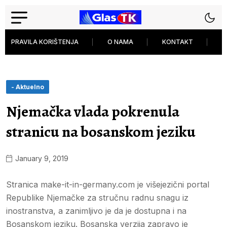
PRAVILA KORIŠTENJA
O NAMA
KONTAKT
P
- Aktuelno
Njemačka vlada pokrenula
stranicu na bosanskom jeziku
January 9, 2019
Stranica make-it-in-germany.com je višejezični portal
Republike Njemačke za stručnu radnu snagu iz
inostranstva, a zanimljivo je da je dostupna i na
Bosanskom jeziku. Bosanska verzija zapravo je