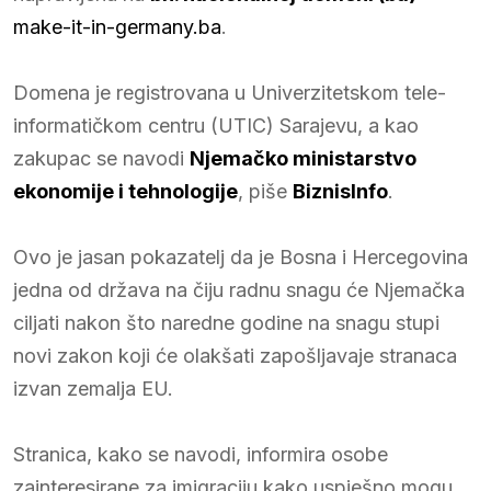
make-it-in-germany.ba
.
Domena je registrovana u Univerzitetskom tele-
informatičkom centru (UTIC) Sarajevu, a kao
zakupac se navodi
Njemačko ministarstvo
ekonomije i tehnologije
, piše
BiznisInfo
.
Ovo je jasan pokazatelj da je Bosna i Hercegovina
jedna od država na čiju radnu snagu će Njemačka
ciljati nakon što naredne godine na snagu stupi
novi zakon koji će olakšati zapošljavaje stranaca
izvan zemalja EU.
Stranica, kako se navodi, informira osobe
zainteresirane za imigraciju kako uspješno mogu