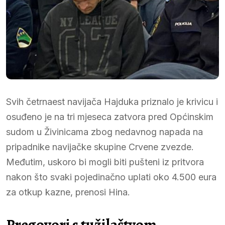
Svih četrnaest navijača Hajduka priznalo je krivicu i
osuđeno je na tri mjeseca zatvora pred Općinskim
sudom u Živinicama zbog nedavnog napada na
pripadnike navijačke skupine Crvene zvezde.
Međutim, uskoro bi mogli biti pušteni iz pritvora
nakon što svaki pojedinačno uplati oko 4.500 eura
za otkup kazne, prenosi Hina.
Pregovori s tužilaštvom