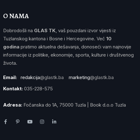
O NAMA
Dobrodošli na
GLAS TK
, vaš pouzdani izvor vijesti iz
Tuzlanskog kantona i Bosne i Hercegovine. Već
10
godina
pratimo aktuelna dešavanja, donoseći vam najnovije
informacije iz politike, ekonomije, sporta, kulture i društvenog
života.
Email:
redakcija
@glastk.ba
marketing
@glastk.ba
Kontakt:
035-228-575
Adresa:
Fočanska do 1A, 75000 Tuzla | Book d.o.o Tuzla