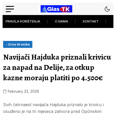
PRAVILA KORIŠTENJA
O NAMA
KONTAKT
P
- Crna Hronika
Navijači Hajduka priznali krivicu
za napad na Delije, za otkup
kazne moraju platiti po 4.500€
February 23, 2026
Svih četrnaest navijača Hajduka priznalo je krivicu i
osuđeno je na tri mjeseca zatvora pred Općinskim