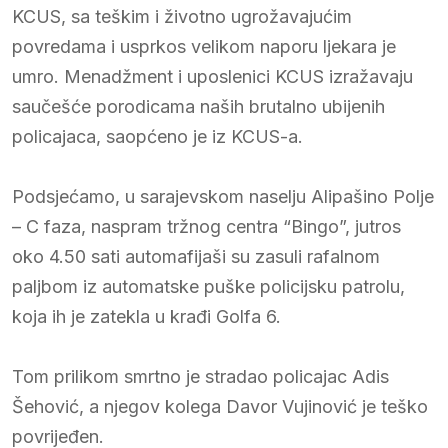
KCUS, sa teškim i životno ugrožavajućim
povredama i usprkos velikom naporu ljekara je
umro. Menadžment i uposlenici KCUS izražavaju
saučešće porodicama naših brutalno ubijenih
policajaca, saopćeno je iz KCUS-a.
Podsjećamo, u sarajevskom naselju Alipašino Polje
– C faza, naspram tržnog centra “Bingo”, jutros
oko 4.50 sati automafijaši su zasuli rafalnom
paljbom iz automatske puške policijsku patrolu,
koja ih je zatekla u krađi Golfa 6.
Tom prilikom smrtno je stradao policajac Adis
Šehović, a njegov kolega Davor Vujinović je teško
povrijeđen.