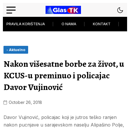
PRAVILA KORIŠTENJA
O NAMA
KONTAKT
P
- Aktuelno
Nakon višesatne borbe za život, u
KCUS-u preminuo i policajac
Davor Vujinović
October 26, 2018
Davor Vujinović, policajac koji je jutros teško ranjen
nakon pucnjave u sarajevskom naselju Alipašino Polje,