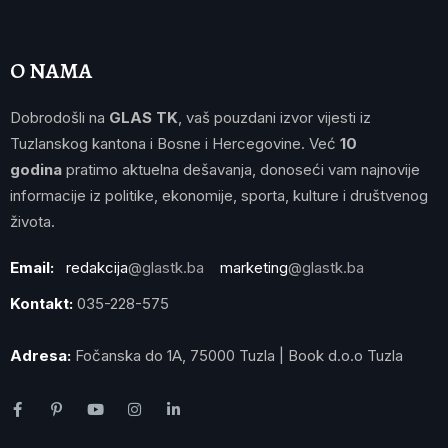
O NAMA
Dobrodošli na
GLAS TK
, vaš pouzdani izvor vijesti iz
Tuzlanskog kantona i Bosne i Hercegovine. Već
10
godina
pratimo aktuelna dešavanja, donoseći vam najnovije
informacije iz politike, ekonomije, sporta, kulture i društvenog
života.
Email:
redakcija
@glastk.ba
marketing
@glastk.ba
Kontakt:
035-228-575
Adresa:
Fočanska do 1A, 75000 Tuzla | Book d.o.o Tuzla