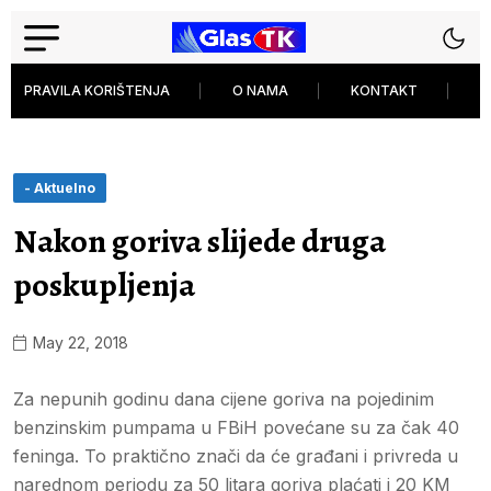
PRAVILA KORIŠTENJA
O NAMA
KONTAKT
P
- Aktuelno
Nakon goriva slijede druga
poskupljenja
May 22, 2018
Za nepunih godinu dana cijene goriva na pojedinim
benzinskim pumpama u FBiH povećane su za čak 40
feninga. To praktično znači da će građani i privreda u
narednom periodu za 50 litara goriva plaćati i 20 KM