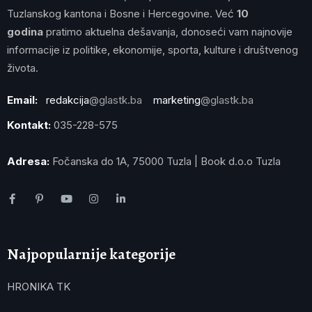
Tuzlanskog kantona i Bosne i Hercegovine. Već
10
godina
pratimo aktuelna dešavanja, donoseći vam najnovije
informacije iz politike, ekonomije, sporta, kulture i društvenog
života.
Email:
redakcija
@glastk.ba
marketing
@glastk.ba
Kontakt:
035-228-575
Adresa:
Fočanska do 1A, 75000 Tuzla | Book d.o.o Tuzla
Najpopularnije kategorije
HRONIKA TK