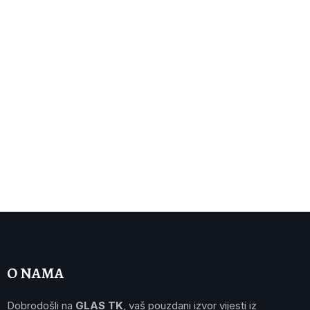
O NAMA
Dobrodošli na
GLAS TK
, vaš pouzdani izvor vijesti iz