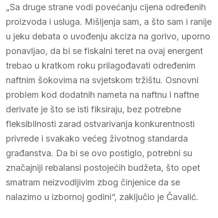
„Sa druge strane vodi povećanju cijena određenih
proizvoda i usluga. Mišljenja sam, a što sam i ranije
u jeku debata o uvođenju akciza na gorivo, uporno
ponavljao, da bi se fiskalni teret na ovaj energent
trebao u kratkom roku prilagođavati određenim
naftnim šokovima na svjetskom tržištu. Osnovni
problem kod dodatnih nameta na naftnu i naftne
derivate je što se isti fiksiraju, bez potrebne
fleksibilnosti zarad ostvarivanja konkurentnosti
privrede i svakako većeg životnog standarda
građanstva. Da bi se ovo postiglo, potrebni su
značajniji rebalansi postojećih budžeta, što opet
smatram neizvodljivim zbog činjenice da se
nalazimo u izbornoj godini“, zaključio je Čavalić.