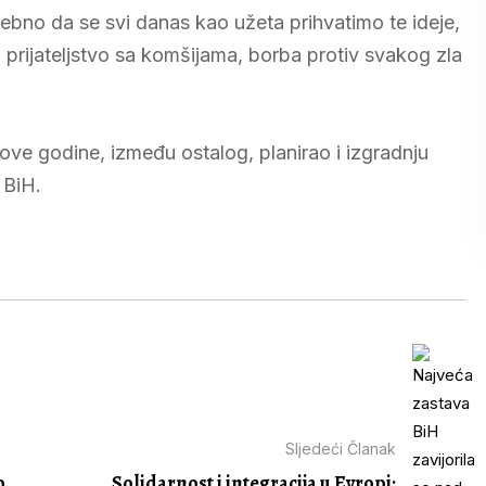
ebno da se svi danas kao užeta prihvatimo te ideje,
H, prijateljstvo sa komšijama, borba protiv svakog zla
ve godine, između ostalog, planirao i izgradnju
 BiH.
Sljedeći Članak
o
Solidarnost i integracija u Evropi: