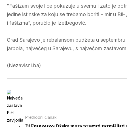
”Fašizam svoje lice pokazuje u svemu i zato je potr
jedine istinske za koju se trebamo boriti – mir u Bi
i fašizma”, poručio je Izetbegović.
Grad Sarajevo je rebalansom budžeta u septembru o
jarbola, najvećeg u Sarajevu, s najvećom zastavom
(Nezavisni.ba)
Prethodni članak
Di Francesco: Džeko mora prestati razmišljati 