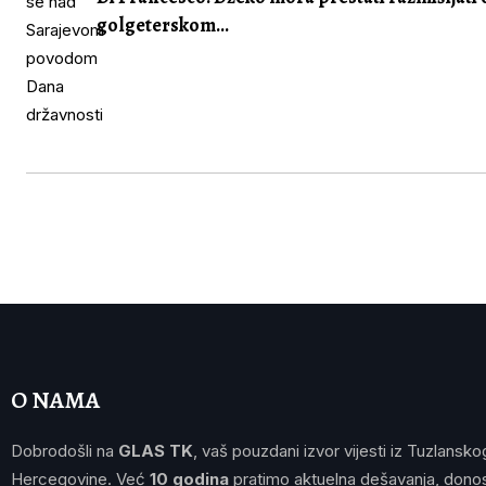
golgeterskom...
O NAMA
Dobrodošli na
GLAS TK
, vaš pouzdani izvor vijesti iz Tuzlansko
Hercegovine. Već
10 godina
pratimo aktuelna dešavanja, donos