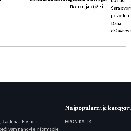
Donacija stiže i...
Najpopularnije kategori
g kantona i Bosne i
HRONIKA TK
eći vam najnovije informacije