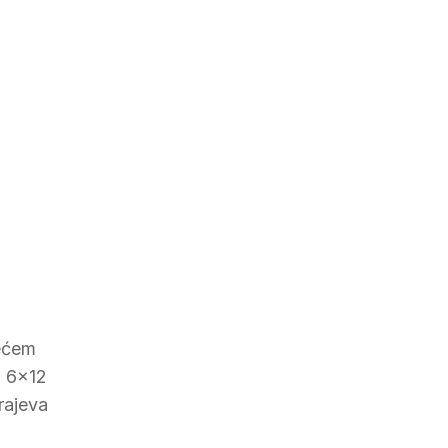
većem
a 6×12
rajeva