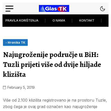
PRAVILA KORIŠTENJA
O NAMA
KONTAKT
P
- Hronika TK
Najugroženije područje u BiH:
Tuzli prijeti više od dvije hiljade
klizišta
February 5, 2019
Više od 2.100 klizišta registrovano je na prostoru Tuzle,
zbog čega je ovaj grad označen kao najugroženije