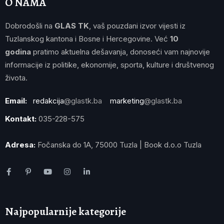
O NAMA
Dobrodošli na
GLAS TK
, vaš pouzdani izvor vijesti iz
Tuzlanskog kantona i Bosne i Hercegovine. Već
10
godina
pratimo aktuelna dešavanja, donoseći vam najnovije
informacije iz politike, ekonomije, sporta, kulture i društvenog
života.
Email:
redakcija
@glastk.ba
marketing
@glastk.ba
Kontakt:
035-228-575
Adresa:
Fočanska do 1A, 75000 Tuzla | Book d.o.o Tuzla
Najpopularnije kategorije