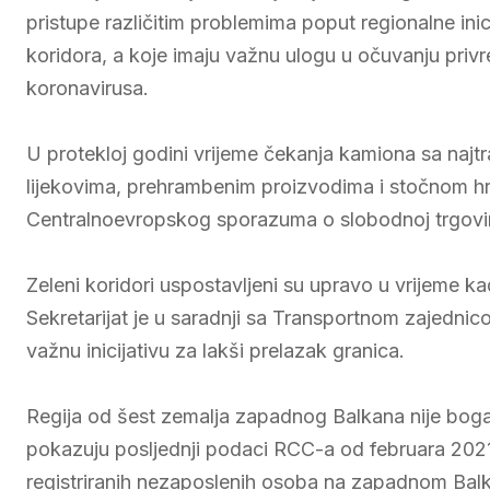
pristupe različitim problemima poput regionalne inic
koridora, a koje imaju važnu ulogu u očuvanju pri
koronavirusa.
U protekloj godini vrijeme čekanja kamiona sa na
lijekovima, prehrambenim proizvodima i stočnom h
Centralnoevropskog sporazuma o slobodnoj trgovin
Zeleni koridori uspostavljeni su upravo u vrijeme k
Sekretarijat je u saradnji sa Transportnom zajedni
važnu inicijativu za lakši prelazak granica.
Regija od šest zemalja zapadnog Balkana nije bogata 
pokazuju posljednji podaci RCC-a od februara 202
registriranih nezaposlenih osoba na zapadnom Balk