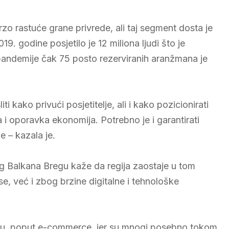
zo rastuće grane privrede, ali taj segment dosta je
godine posjetilo je 12 miliona ljudi što je
m pandemije čak 75 posto rezerviranih aranžmana je
 kako privući posjetitelje, ali i kako pozicionirati
 i oporavka ekonomija. Potrebno je i garantirati
e – kazala je.
og Balkana Bregu kaže da regija zaostaje u tom
e, već i zbog brzine digitalne i tehnološke
mislu, poput e-commerce, jer su mnogi posebno tokom