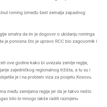
i ukinut roming između šest zemalja zapadnog
egije smatra da im je dogovor o ukidanju rominga
a je ponosna što je upravo RCC bio zagovornik i
ti ove godine kako bi uvezala zemlje regije,
vljanje zajedničkog regionalnog tržišta, a tu su i
sjetila je i na problem viza za posjetu Kosovu.
loma među zemljama regije jer da je takvo nešto
agao bilo bi mnogo lakše raditi razmjenu