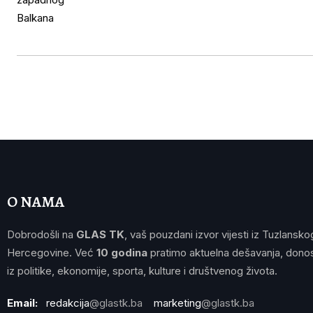
O NAMA
Dobrodošli na
GLAS TK
, vaš pouzdani izvor vijesti iz Tuzlansko
Hercegovine. Već
10 godina
pratimo aktuelna dešavanja, donos
iz politike, ekonomije, sporta, kulture i društvenog života.
Email:
redakcija
@glastk.ba
marketing
@glastk.ba