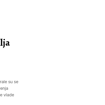
lja
rale su se
enja
se vlade