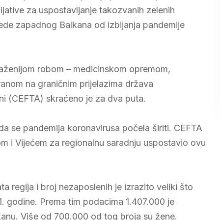
ijative za uspostavljanje takozvanih zelenih
vrede zapadnog Balkana od izbijanja pandemije
jtraženijom robom – medicinskom opremom,
ranom na graničnim prijelazima država
i (CEFTA) skraćeno je za dva puta.
ada se pandemija koronavirusa počela širiti. CEFTA
com i Vijećem za regionalnu saradnju uspostavio ovu
regija i broj nezaposlenih je izrazito veliki što
1. godine. Prema tim podacima 1.407.000 je
anu. Više od 700.000 od tog broja su žene.