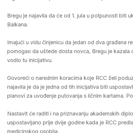
Bregu je najavila da će od 1. jula u potpunosti bit
Balkana.
Imajući u vidu činjenicu da jedan od dva građana r
pomogao da uštede dosta novca, Bregu je kazala d
vodio tu inicijativu.
Govoreći o narednim koracima koje RCC želi poduze
najavila je da je jedna od tih inicijativa biti usposta
planovi za uvođenje putovanja s ličnim kartama. Pod
Nastavit će raditi i na priznavanju akademskih dip
uspostavljano prije dvije godine kada je RCC predl
medicinskog osoblja.