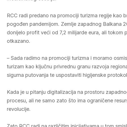
RCC radi predano na promociji turizma regije kao br
pogođen pandemijom. Zemlje zapadnog Balkana 2019. 
donijelo profit veći od 7,2 milijarde eura, ali toko
otkazano.
– Sada radimo na promociji turizma i moramo osmisliti
turizam kao ključnu privrednu granu razvoja regiona
sigurna putovanja te uspostaviti higijenske protokol
Kada je u pitanju digitalizacija na prostoru zapadn
procesu, ali ne samo zato što ima ograničene resurs
revolucije.
Zato RCC radi na različitim inicijativama u tom s