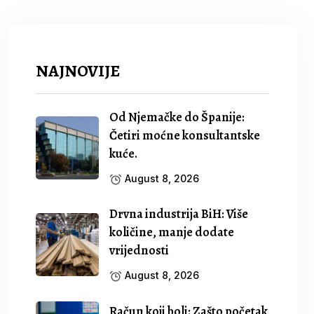
NAJNOVIJE
Od Njemačke do Španije:
Četiri moćne konsultantske
kuće.
August 8, 2026
Drvna industrija BiH: Više
količine, manje dodate
vrijednosti
August 8, 2026
Račun koji boli: Zašto početak