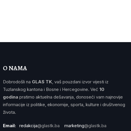
O NAMA
Dobrodošli na
GLAS TK
, vaš pouzdani izvor vijesti iz
Tuzlanskog kantona i Bosne i Hercegovine. Već
10
godina
pratimo aktuelna dešavanja, donoseći vam najnovije
informacije iz politike, ekonomije, sporta, kulture i društvenog
života.
Email:
redakcija
@glastk.ba
marketing
@glastk.ba