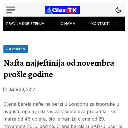
PRAVILA KORIŠTENJA
O NAMA
KONTAKT
P
- Aktuelno
Nafta najjeftinija od novembra
prošle godine
June 20, 2017
Cijena barela nafte na berzi u Londonu za isporuke u
avgustu opala je danas za više od dva procenta, na
manje od 46 dolara, što je najniža cijena od 29.
novembra 2016. godine. Cijena barela u SAD-u jučer je