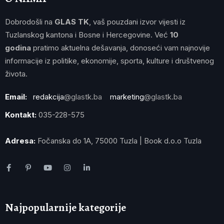
Dobrodošli na
GLAS TK
, vaš pouzdani izvor vijesti iz
Tuzlanskog kantona i Bosne i Hercegovine. Već
10
godina
pratimo aktuelna dešavanja, donoseći vam najnovije
informacije iz politike, ekonomije, sporta, kulture i društvenog
života.
Email:
redakcija
@glastk.ba
marketing
@glastk.ba
Kontakt:
035-228-575
Adresa:
Fočanska do 1A, 75000 Tuzla | Book d.o.o Tuzla
Najpopularnije kategorije