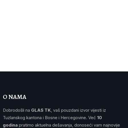
O NAMA
Dobrodošli na
GLAS TK
, vaš pouzdani izvor vijesti iz
Tuzlanskog kantona i Bosne i Hercegovine. Već
10
godina
pratimo aktuelna dešavanja, donoseći vam najnovije