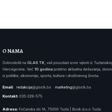
O NAMA
Dobrodošli na
GLAS TK
, vaš pouzdani izvor vijesti iz Tuzlansko
Hercegovine. Već
10 godina
pratimo aktuelna dešavanja, donos
iz politike, ekonomije, sporta, kulture i društvenog života.
Email:
redakcija
@glastk.ba
marketing
@glastk.ba
Kontakt:
035-228-575
Adresa:
Fočanska do 1A, 75000 Tuzla | Book d.o.o Tuzla