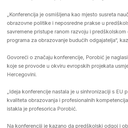
„Konferencija je osmišljena kao mjesto susreta nauč
obrazovne politike i neposredne prakse u predškol
savremene pristupe ranom razvoju i predškolskom o
programa za obrazovanje budućih odgajatelja“, kaz
Govoreći o značaju konferencije, Porobić je naglasil
koje se provode u okviru evropskih projekata usmj
Hercegovini.
„Ideja konferencije nastala je u sinhronizaciji s EU p
kvaliteta obrazovanja i profesionalnih kompetencij
istakla je profesorica Porobić.
Na konferenciji je kazano da predškolski odgoj i o