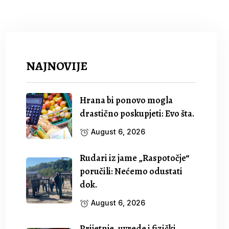
NAJNOVIJE
Hrana bi ponovo mogla
drastično poskupjeti: Evo šta.
August 6, 2026
Rudari iz jame „Raspotočje“
poručili: Nećemo odustati
dok.
August 6, 2026
Prijetnje, uvrede i fizički