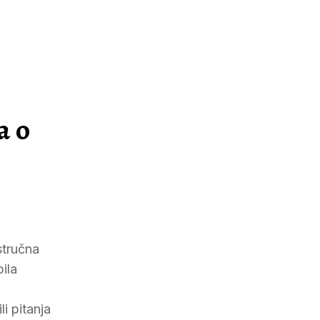
a o
stručna
ila
i pitanja