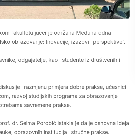
fskom fakultetu jučer je održana Međunarodna
sko obrazovanje: Inovacije, izazovi i perspektive“.
avnike, odgajatelje, kao i studente iz društvenih i
diskusije i razmjenu primjera dobre prakse, učesnici
jecom, razvoj studijskih programa za obrazovanje
 potrebama savremene prakse.
of. dr. Selma Porobić istakla je da je osnovna ideja
uke, obrazovnih institucija i stručne prakse.