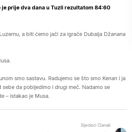
je prije dva dana u Tuzli rezultatom 84:60
u Luzernu, a biti ćemo jači za igrače Dubaija Džanana
Musa.
punom smo sastavu. Radujemo se što smo Kenan i ja
 sebe da pobijedimo i drugi meč. Nadamo se
e – istakao je Musa.
Sljedeći Članak