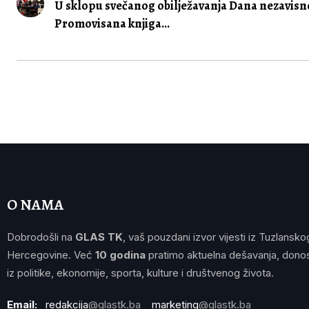
U sklopu svečanog obilježavanja Dana nezavisno
Promovisana knjiga...
O NAMA
Dobrodošli na
GLAS TK
, vaš pouzdani izvor vijesti iz Tuzlansko
Hercegovine. Već
10 godina
pratimo aktuelna dešavanja, donos
iz politike, ekonomije, sporta, kulture i društvenog života.
Email:
redakcija
@glastk.ba
marketing
@glastk.ba