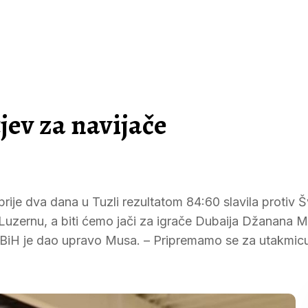
jev za navijače
ije dva dana u Tuzli rezultatom 84:60 slavila protiv Š
u Luzernu, a biti ćemo jači za igrače Dubaija Džanana M
 BiH je dao upravo Musa. – Pripremamo se za utakmicu