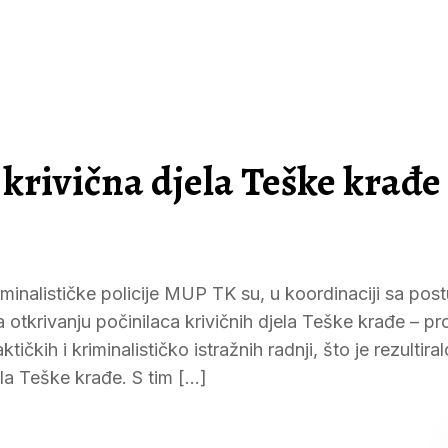
 krivična djela Teške krađe
riminalističke policije MUP TK su, u koordinaciji sa pos
otkrivanju počinilaca krivičnih djela Teške krađe – pr
čkih i kriminalističko istražnih radnji, što je rezultiral
ela Teške krađe. S tim […]