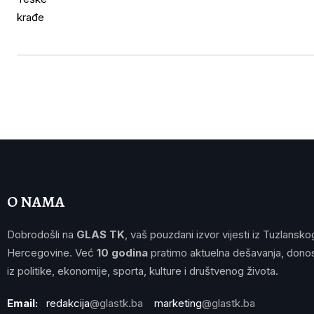
O NAMA
Dobrodošli na
GLAS TK
, vaš pouzdani izvor vijesti iz Tuzlansko
Hercegovine. Već
10 godina
pratimo aktuelna dešavanja, donos
iz politike, ekonomije, sporta, kulture i društvenog života.
Email:
redakcija
@glastk.ba
marketing
@glastk.ba