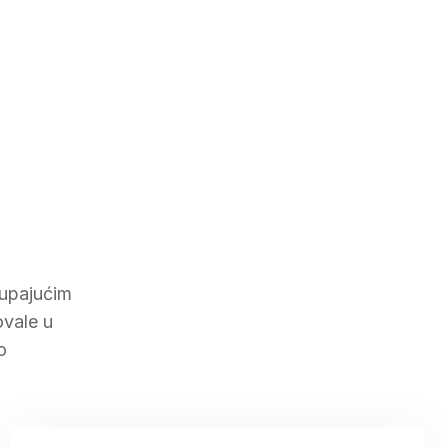
tupajućim
ovale u
o