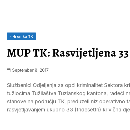
- Hronika TK
MUP TK: Rasvijetljena 33
September 8, 2017
Službenici Odjeljenja za opći kriminalitet Sektora k
tužiocima Tužilaštva Tuzlanskog kantona, radeći na 
stanove na području TK, preduzeli niz operativno takti
rasvjetljavanjem ukupno 33 (tridesettri) krivična dj