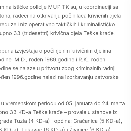
iminalističke policije MUP TK su, u koordinaciji sa
a, radeći na otkrivanju počinilaca krivičnih djela
duzeli niz operativno taktičkih i kriminalističko
ukupno 33 (tridesettri) krivična djela Teške krađe.
puna izvještaja o počinjenim krivičnim djelima
odine, M.D., rođen 1989.godine i R.K., rođen
dine se nalaze u pritvoru zbog kriminalnih radnji
rođen 1996.godine nalazi na izdržavanju zatvorske
 u vremenskom periodu od 05. januara do 24. marta
kupno 33 KD-a Teške krađe – provale u stanove iz
grada Tuzla (4 KD-a) i općina: Gračanica (5 KD-a),
3 KD-a), Lukavac (6 KD-a) i Živinice (6 KD-a).