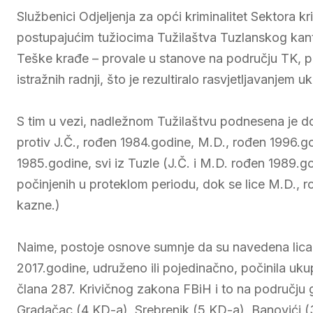
Službenici Odjeljenja za opći kriminalitet Sektora kr
postupajućim tužiocima Tužilaštva Tuzlanskog kanton
Teške krađe – provale u stanove na području TK, pre
istražnih radnji, što je rezultiralo rasvjetljavanjem 
S tim u vezi, nadležnom Tužilaštvu podnesena je do
protiv J.Č., rođen 1984.godine, M.D., rođen 1996.g
1985.godine, svi iz Tuzle (J.Č. i M.D. rođen 1989.go
počinjenih u proteklom periodu, dok se lice M.D., 
kazne.)
Naime, postoje osnove sumnje da su navedena lica
2017.godine, udruženo ili pojedinačno, počinila u
člana 287. Krivičnog zakona FBiH i to na području 
Gradačac (4 KD-a), Srebrenik (5 KD-a), Banovići (