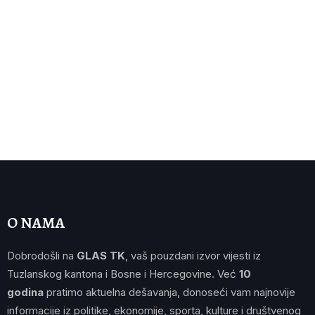
O NAMA
Dobrodošli na
GLAS TK
, vaš pouzdani izvor vijesti iz
Tuzlanskog kantona i Bosne i Hercegovine. Već
10
godina
pratimo aktuelna dešavanja, donoseći vam najnovije
informacije iz politike, ekonomije, sporta, kulture i društvenog